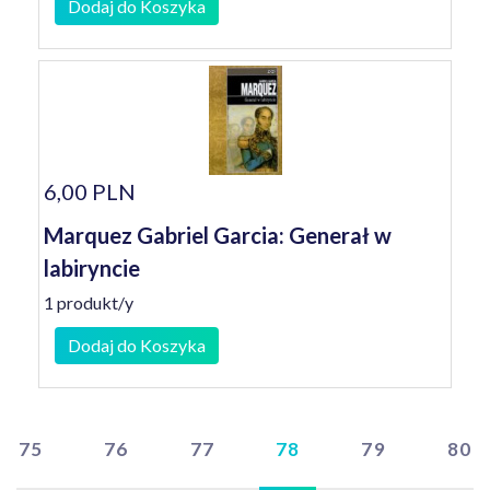
Dodaj do Koszyka
6,00 PLN
Marquez Gabriel Garcia: Generał w
labiryncie
1 produkt/y
Dodaj do Koszyka
75
76
77
78
79
80