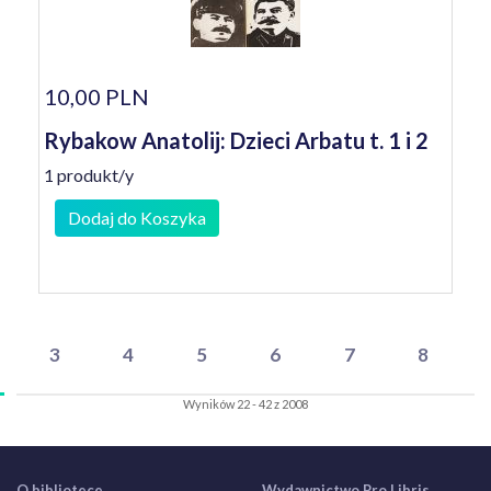
10,00 PLN
Rybakow Anatolij: Dzieci Arbatu t. 1 i 2
1 produkt/y
Dodaj do Koszyka
3
4
5
6
7
8
Wyników 22 - 42 z 2008
O bibliotece
Wydawnictwo Pro Libris