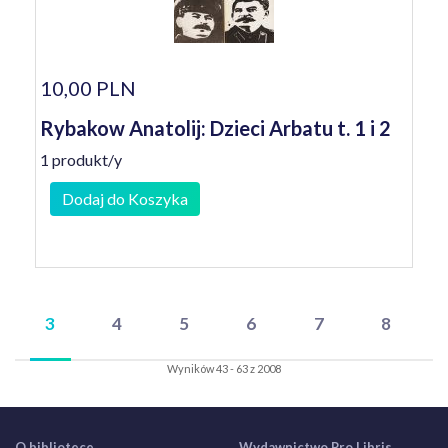
10,00 PLN
Rybakow Anatolij: Dzieci Arbatu t. 1 i 2
1 produkt/y
Dodaj do Koszyka
3
4
5
6
7
8
Wyników 43 - 63 z 2008
O bibliotece
Wydawnictwo Pro Libris