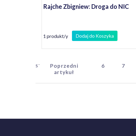
Rajche Zbigniew: Droga do NIC
Dodaj do Koszyka
1 produkt/y
Poprzedni
6
7
START
artykuł