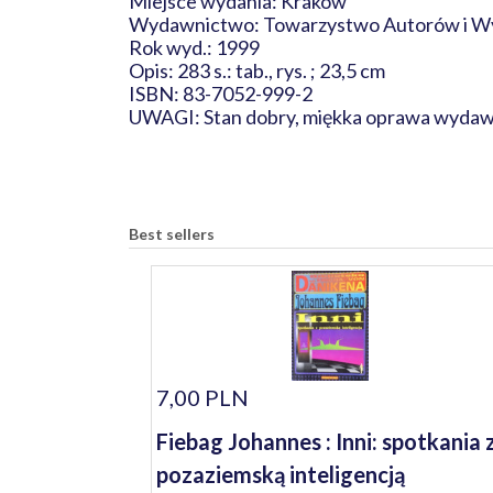
Miejsce wydania: Kraków
Wydawnictwo: Towarzystwo Autorów i W
Rok wyd.: 1999
Opis: 283 s.: tab., rys. ; 23,5 cm
ISBN: 83-7052-999-2
UWAGI: Stan dobry, miękka oprawa wydawni
Best sellers
7,00 PLN
Fiebag Johannes : Inni: spotkania 
pozaziemską inteligencją