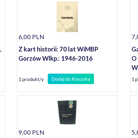
1992)
6,00 PLN
7,
,
Z kart historii: 70 lat WiMBP
Ga
Gorzów Wlkp.: 1946-2016
O 
Wo
Dodaj do Koszyka
1 produkt/y
1 
9,00 PLN
5,