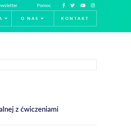
wsletter
Pomoc
A
O NAS
KONTAKT
lnej z ćwiczeniami