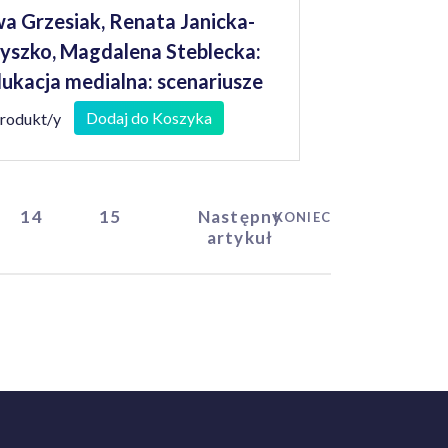
a Grzesiak, Renata Janicka-
yszko, Magdalena Steblecka:
ukacja medialna: scenariusze
jęć
Dodaj do Koszyka
produkt/y
14
15
Następny
KONIEC
artykuł