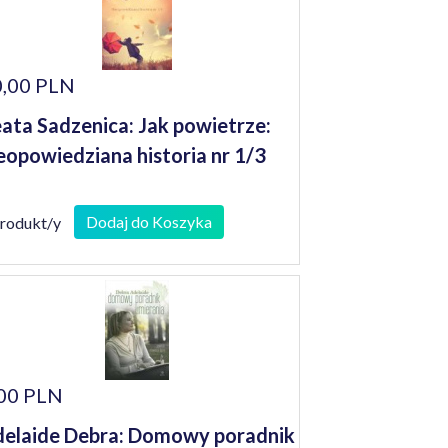
,00 PLN
ata Sadzenica: Jak powietrze:
eopowiedziana historia nr 1/3
Dodaj do Koszyka
produkt/y
00 PLN
elaide Debra: Domowy poradnik