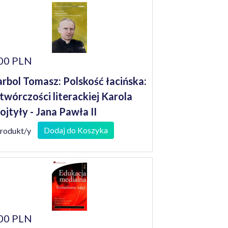
00 PLN
rbol Tomasz: Polskość łacińska:
twórczości literackiej Karola
jtyły - Jana Pawła II
Dodaj do Koszyka
produkt/y
00 PLN