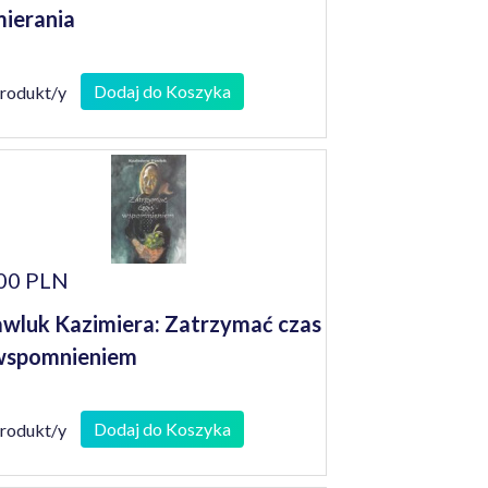
ierania
Dodaj do Koszyka
produkt/y
00 PLN
wluk Kazimiera: Zatrzymać czas
wspomnieniem
Dodaj do Koszyka
produkt/y