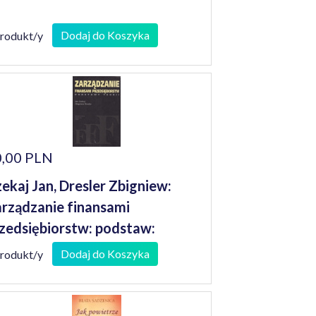
Dodaj do Koszyka
produkt/y
,00 PLN
ekaj Jan, Dresler Zbigniew:
rządzanie finansami
zedsiębiorstw: podstaw:
dstawy teorii teorii
Dodaj do Koszyka
produkt/y