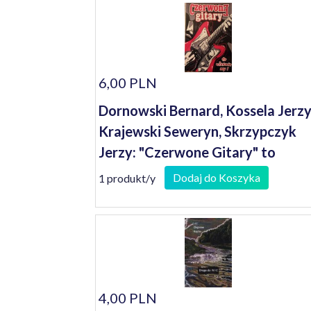
6,00 PLN
Dornowski Bernard, Kossela Jerzy
Krajewski Seweryn, Skrzypczyk
Jerzy: "Czerwone Gitary" to
właśnie my!
Dodaj do Koszyka
1 produkt/y
4,00 PLN