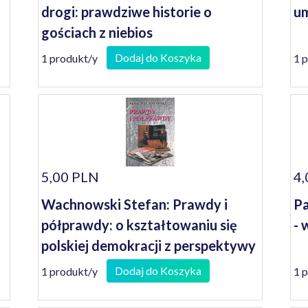
drogi: prawdziwe historie o
um
gościach z niebios
Dodaj do Koszyka
1 produkt/y
1 
5,00 PLN
4,
Wachnowski Stefan: Prawdy i
Pa
półprawdy: o kształtowaniu się
- 
polskiej demokracji z perspektywy
głębokiej prowincji na przykładzie
Dodaj do Koszyka
1 produkt/y
1 
Gorzowa Wlkp. (wybór felietonów
popełnionych w latach 1990-