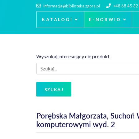
informacja@biblioteka.zgora.pl
+48 68 45 32
KATALOGI
E-NORWID
Wyszukaj interesujący cię produkt
SZUKAJ
Porębska Małgorzata, Suchoń W
komputerowymi wyd. 2