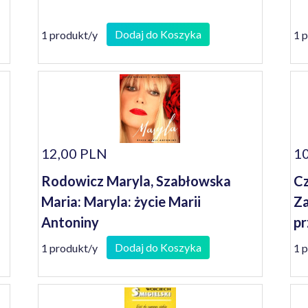
Dodaj do Koszyka
1 produkt/y
1 
12,00 PLN
10
Rodowicz Maryla, Szabłowska
Cz
Maria: Maryla: życie Marii
Za
Antoniny
pr
po
Dodaj do Koszyka
1 produkt/y
1 