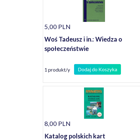
5,00 PLN
Woś Tadeusz i in.: Wiedza o
społeczeństwie
Dodaj do Koszyka
1 produkt/y
8,00 PLN
Katalog polskich kart