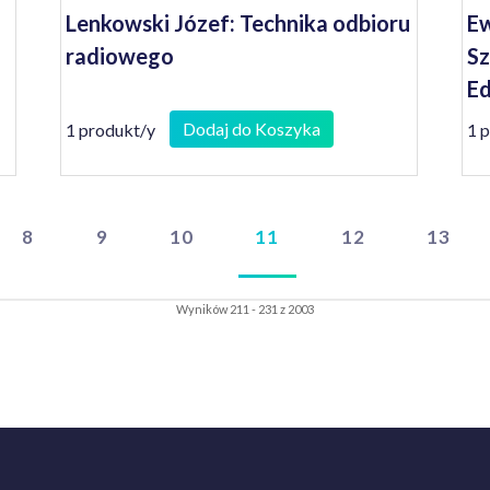
Lenkowski Józef: Technika odbioru
Ew
radiowego
Sz
Ed
za
Dodaj do Koszyka
1 produkt/y
1 
8
9
10
11
12
13
Wyników 211 - 231 z 2003