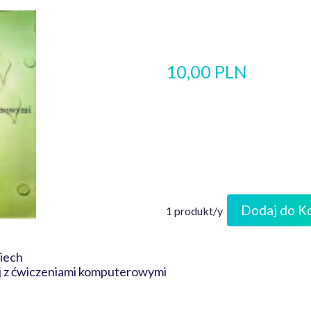
10,00 PLN
Dodaj do K
1 produkt/y
iech
ej z ćwiczeniami komputerowymi