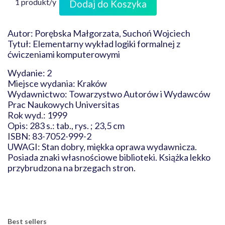
1 produkt/y
Dodaj do Koszyka
Autor: Porębska Małgorzata, Suchoń Wojciech
Tytuł: Elementarny wykład logiki formalnej z
ćwiczeniami komputerowymi
Wydanie: 2
Miejsce wydania: Kraków
Wydawnictwo: Towarzystwo Autorów i Wydawców
Prac Naukowych Universitas
Rok wyd.: 1999
Opis: 283 s.: tab., rys. ; 23,5 cm
ISBN: 83-7052-999-2
UWAGI: Stan dobry, miękka oprawa wydawnicza.
Posiada znaki własnościowe biblioteki. Książka lekko
przybrudzona na brzegach stron.
Best sellers