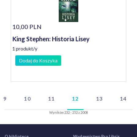
10,00 PLN
King Stephen: Historia Lisey
1 produkt/y
Dodaj do Koszyka
9
10
11
12
13
14
Wyników 232 - 252 z 2008
O bibliotece
Wydawnictwo Pro Libris