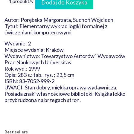
1 produkt/y
Dodaj do Koszyka
Autor: Porębska Małgorzata, Suchoń Wojciech
Tytuł: Elementarny wykład logiki formalnej z
ćwiczeniami komputerowymi
Wydanie: 2
Miejsce wydania: Kraków
Wydawnictwo: Towarzystwo Autorów i Wydawców
Prac Naukowych Universitas
Rok wyd.: 1999
Opis: 283 s.: tab., rys. ; 23,5 cm
ISBN: 83-7052-999-2
UWAGI: Stan dobry, miękka oprawa wydawnicza.
Posiada znaki własnościowe biblioteki. Książka lekko
przybrudzona na brzegach stron.
Best sellers