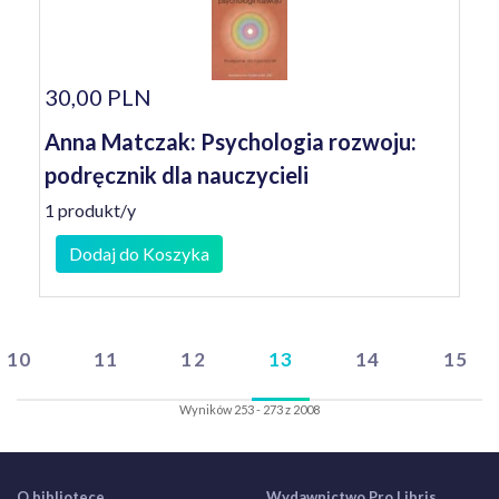
30,00 PLN
Anna Matczak: Psychologia rozwoju:
podręcznik dla nauczycieli
1 produkt/y
Dodaj do Koszyka
10
11
12
13
14
15
Wyników 253 - 273 z 2008
O bibliotece
Wydawnictwo Pro Libris