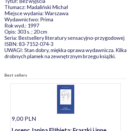
Tytuł: Bez wyjścia
Tłumacz: Madaliński Michał
Miejsce wydania: Warszawa
Wydawnictwo: Prima
Rok wyd.: 1997
Opis: 303 s. ; 20 cm
Seria: Bestsellery literatury sensacyjno-przygodowej
ISBN: 83-7152-074-3
UWAGI: Stan dobry, miękka oprawa wydawnicza. Kilka
drobnych plamek na zewnętrznym brzegu książki.
Best sellers
9,00 PLN
Lorenc Janina Elżbieta: Fraszki i inne