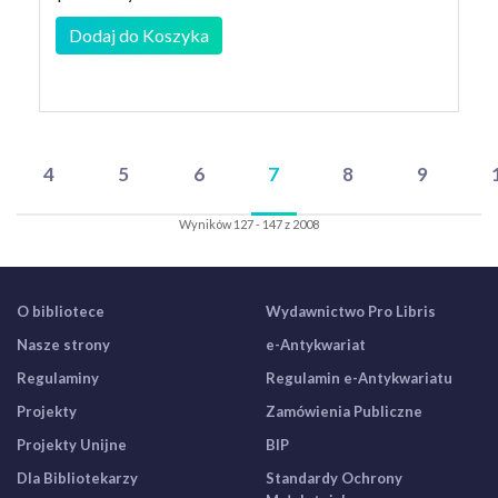
Dodaj do Koszyka
4
5
6
7
8
9
Wyników 127 - 147 z 2008
O bibliotece
Wydawnictwo Pro Libris
Nasze strony
e-Antykwariat
Regulaminy
Regulamin e-Antykwariatu
Projekty
Zamówienia Publiczne
Projekty Unijne
BIP
Dla Bibliotekarzy
Standardy Ochrony