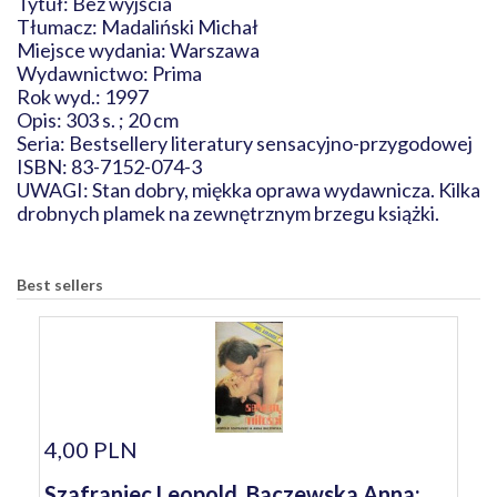
Tytuł: Bez wyjścia
Tłumacz: Madaliński Michał
Miejsce wydania: Warszawa
Wydawnictwo: Prima
Rok wyd.: 1997
Opis: 303 s. ; 20 cm
Seria: Bestsellery literatury sensacyjno-przygodowej
ISBN: 83-7152-074-3
UWAGI: Stan dobry, miękka oprawa wydawnicza. Kilka
drobnych plamek na zewnętrznym brzegu książki.
Best sellers
4,00 PLN
Szafraniec Leopold, Baczewska Anna: