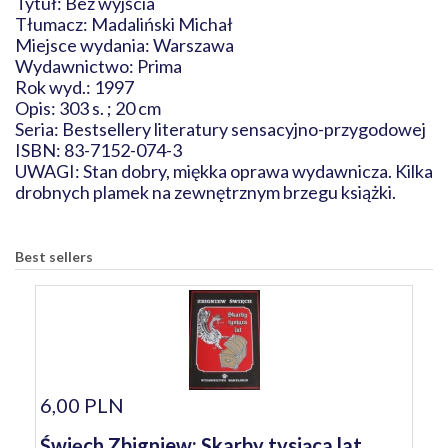
Tytuł: Bez wyjścia
Tłumacz: Madaliński Michał
Miejsce wydania: Warszawa
Wydawnictwo: Prima
Rok wyd.: 1997
Opis: 303 s. ; 20 cm
Seria: Bestsellery literatury sensacyjno-przygodowej
ISBN: 83-7152-074-3
UWAGI: Stan dobry, miękka oprawa wydawnicza. Kilka
drobnych plamek na zewnętrznym brzegu książki.
Best sellers
6,00 PLN
Święch Zbigniew: Skarby tysiąca lat