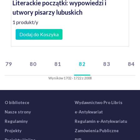
Literackie początki: wypowiedzi i
utwory pisarzy lubuskich
1 produkt/y
Dodaj do Koszyka
79
80
81
82
83
84
Wyników 1702 - 1722 z 2008
O bibliotece
Wydawnictwo Pro Libris
Nasze strony
e-Antykwariat
Regulaminy
Regulamin e-Antykwariatu
Projekty
Zamówienia Publiczne