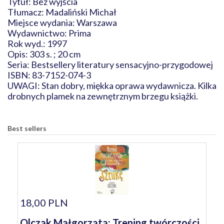
Tytuł: Bez wyjścia
Tłumacz: Madaliński Michał
Miejsce wydania: Warszawa
Wydawnictwo: Prima
Rok wyd.: 1997
Opis: 303 s. ; 20 cm
Seria: Bestsellery literatury sensacyjno-przygodowej
ISBN: 83-7152-074-3
UWAGI: Stan dobry, miękka oprawa wydawnicza. Kilka
drobnych plamek na zewnętrznym brzegu książki.
Best sellers
18,00 PLN
Olczak Małgorzata: Trening twórczości