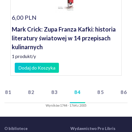
6,00 PLN
Mark Crick: Zupa Franza Kafki: historia
literatury światowej w 14 przepisach
kulinarnych
1 produkt/y
Dodaj do Koszyka
81
82
83
84
85
86
Wyników 1744 - 1764 z 2005
O bibliotece
Wydawnictwo Pro Libris