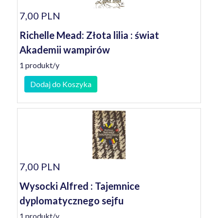
7,00 PLN
Richelle Mead: Złota lilia : świat
Akademii wampirów
1 produkt/y
Dodaj do Koszyka
7,00 PLN
Wysocki Alfred : Tajemnice
dyplomatycznego sejfu
1 produkt/y