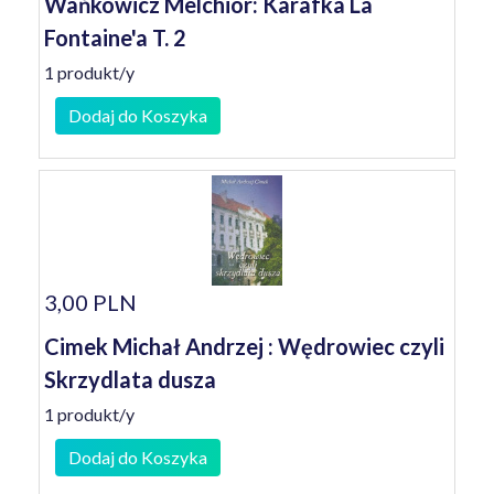
Wańkowicz Melchior: Karafka La
Fontaine'a T. 2
1 produkt/y
Dodaj do Koszyka
3,00 PLN
Cimek Michał Andrzej : Wędrowiec czyli
Skrzydlata dusza
1 produkt/y
Dodaj do Koszyka