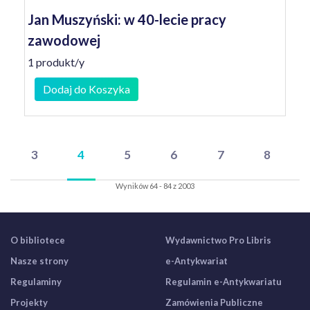
Jan Muszyński: w 40-lecie pracy
zawodowej
1 produkt/y
Dodaj do Koszyka
3
4
5
6
7
8
Wyników 64 - 84 z 2003
O bibliotece
Wydawnictwo Pro Libris
Nasze strony
e-Antykwariat
Regulaminy
Regulamin e-Antykwariatu
Projekty
Zamówienia Publiczne