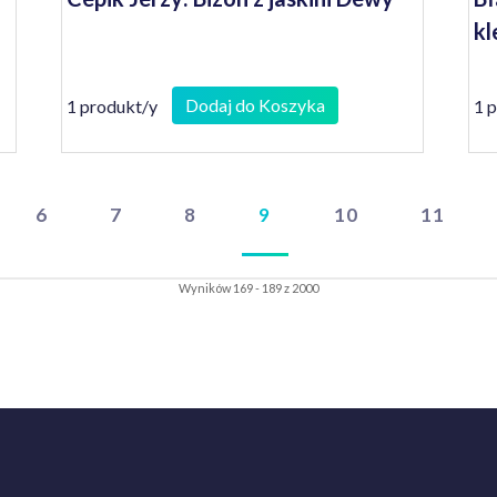
kl
Dodaj do Koszyka
1 produkt/y
1 
6
7
8
9
10
11
Wyników 169 - 189 z 2000