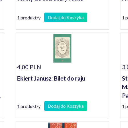
Dodaj do Koszyka
1 produkt/y
1 
4,00 PLN
3,
Ekiert Janusz: Bilet do raju
St
Ma
,
Pa
Dodaj do Koszyka
1 produkt/y
1 