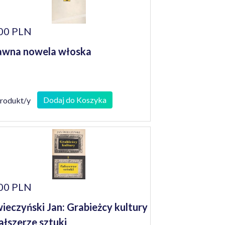
00 PLN
wna nowela włoska
Dodaj do Koszyka
produkt/y
00 PLN
ieczyński Jan: Grabieżcy kultury
fałszerze sztuki