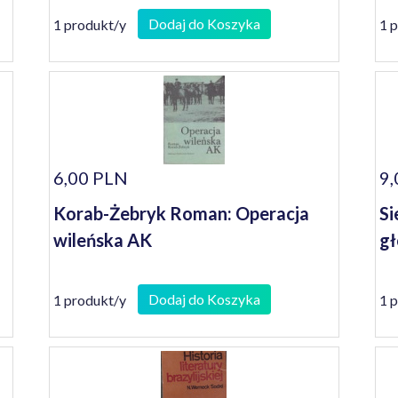
Dodaj do Koszyka
1 produkt/y
1 
6,00 PLN
9,
Korab-Żebryk Roman: Operacja
Si
wileńska AK
gł
Dodaj do Koszyka
1 produkt/y
1 