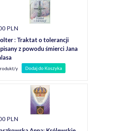
00 PLN
lter : Traktat o tolerancji
pisany z powodu śmierci Jana
lasa
Dodaj do Koszyka
produkt/y
00 PLN
aszkowska Anna: Królewskie