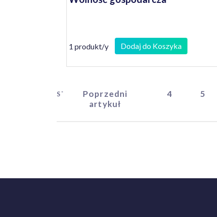
Dodaj do Koszyka
1 produkt/y
Poprzedni
4
5
START
artykuł