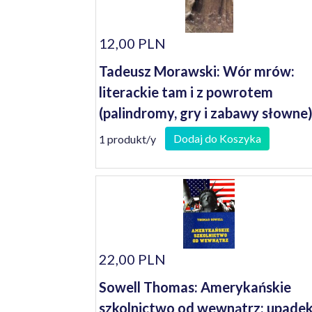
12,00 PLN
Tadeusz Morawski: Wór mrów:
literackie tam i z powrotem
(palindromy, gry i zabawy słowne
Dodaj do Koszyka
1 produkt/y
22,00 PLN
Sowell Thomas: Amerykańskie
szkolnictwo od wewnątrz: upadek