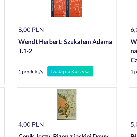
8,00 PLN
6,
Wendt Herbert: Szukałem Adama
Wo
T.1-2
na
Ca
Dodaj do Koszyka
1 produkt/y
1 
4,00 PLN
5,
Cepik Jerzy: Bizon z jaskini Dewy
Bł