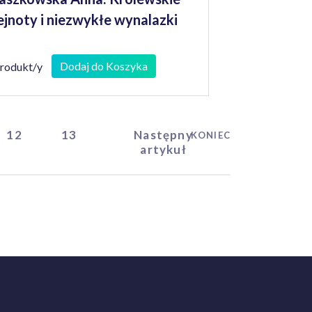
ejnoty i niezwykłe wynalazki
Dodaj do Koszyka
produkt/y
12
13
Następny
KONIEC
artykuł