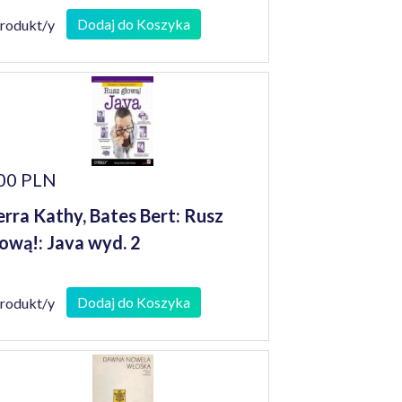
Dodaj do Koszyka
produkt/y
00 PLN
erra Kathy, Bates Bert: Rusz
ową!: Java wyd. 2
Dodaj do Koszyka
produkt/y