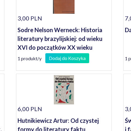
3,00 PLN
7,
Sodre Nelson Werneck: Historia
Da
literatury brazylijskiej: od wieku
)
XVI do początków XX wieku
Dodaj do Koszyka
1 produkt/y
1 
6,00 PLN
3,
Hutnikiewicz Artur: Od czystej
Św
,
formy do literatury faktu
i 