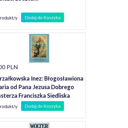
Dodaj do Koszyka
produkt/y
00 PLN
rzałkowska Inez: Błogosławiona
ria od Pana Jezusa Dobrego
sterza Franciszka Siedliska
Dodaj do Koszyka
produkt/y