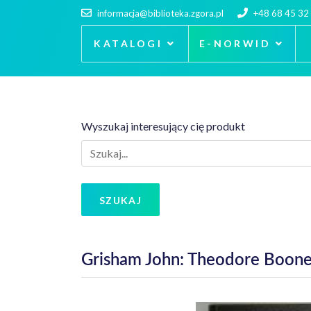
informacja@biblioteka.zgora.pl
+48 68 45 32
KATALOGI
E-NORWID
Wyszukaj interesujący cię produkt
SZUKAJ
Grisham John: Theodore Boone