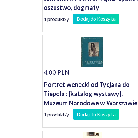
oszustwo, dogmaty
Dodaj do Koszyka
1 produkt/y
4,00 PLN
Portret wenecki od Tycjana do
Tiepola : [katalog wystawy],
Muzeum Narodowe w Warszawie
15 kwiecień - 30 maj 1956
Dodaj do Koszyka
1 produkt/y