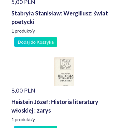
5,00 PLN
Stabryła Stanisław: Wergiliusz: świat
poetycki
1 produkt/y
Dodaj do Koszyka
8,00 PLN
Heistein Józef: Historia literatury
włoskiej : zarys
1 produkt/y