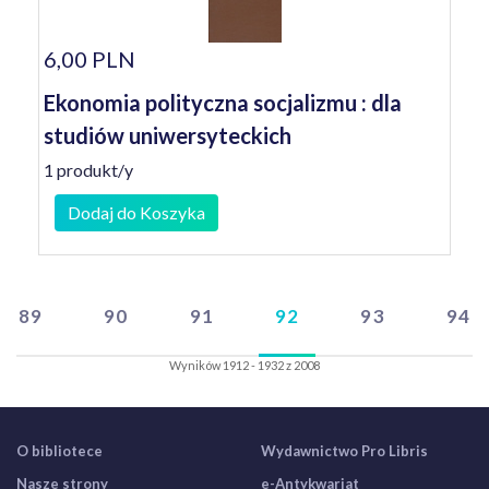
6,00 PLN
Ekonomia polityczna socjalizmu : dla
studiów uniwersyteckich
1 produkt/y
Dodaj do Koszyka
89
90
91
92
93
94
Wyników 1912 - 1932 z 2008
O bibliotece
Wydawnictwo Pro Libris
Nasze strony
e-Antykwariat