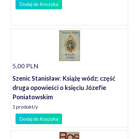
Dodaj do Koszyka
5,00 PLN
Szenic Stanisław: Książę wódz; część
druga opowieści o księciu Józefie
Poniatowskim
1 produkt/y
Dodaj do Koszyka