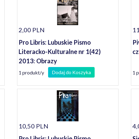
2,00 PLN
11
Pro Libris: Lubuskie Pismo
Pi
Literacko-Kulturalne nr 1(42)
cz
2013: Obrazy
Dodaj do Koszyka
1 produkt/y
1 
10,50 PLN
4,
Pro Libris: Lubuskie Pismo
Si