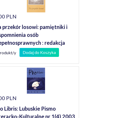
00 PLN
 przekór losowi: pamiętniki i
pomnienia osób
epełnosprawnych : redakcja
nusz Koniusz
Dodaj do Koszyka
produkt/y
00 PLN
o Libris: Lubuskie Pismo
teracko-Kulturalne nr 1(4) 2003