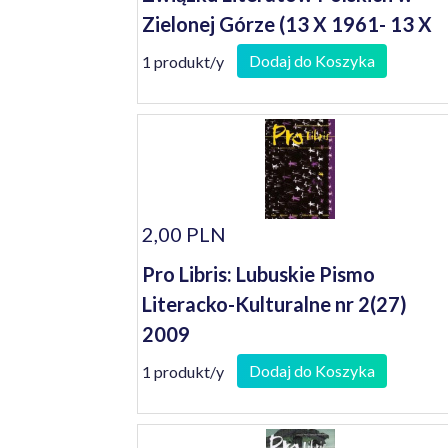
Zielonej Górze (13 X 1961- 13 X
2001)
Dodaj do Koszyka
1 produkt/y
2,00 PLN
Pro Libris: Lubuskie Pismo
Literacko-Kulturalne nr 2(27)
2009
Dodaj do Koszyka
1 produkt/y