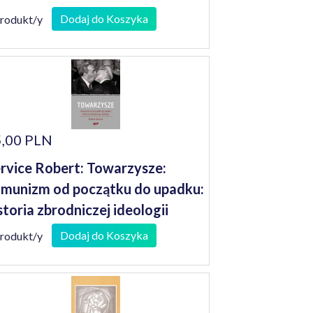
Dodaj do Koszyka
produkt/y
,00 PLN
rvice Robert: Towarzysze:
munizm od początku do upadku:
storia zbrodniczej ideologii
Dodaj do Koszyka
produkt/y