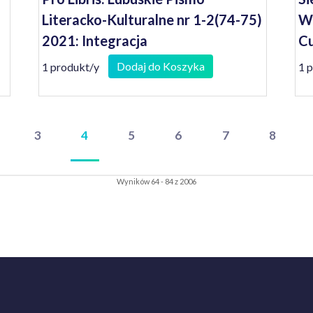
Literacko-Kulturalne nr 1-2(74-75)
Wi
2021: Integracja
Cu
Dodaj do Koszyka
1 produkt/y
1 
3
4
5
6
7
8
Wyników 64 - 84 z 2006