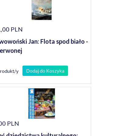
,00 PLN
wowoński Jan: Flota spod biało -
erwonej
Dodaj do Koszyka
produkt/y
00 PLN
eć dziedzictwa kulturalnego: