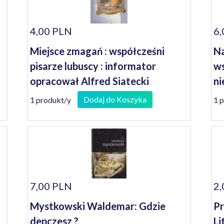
4,00 PLN
6,
Miejsce zmagań : współcześni
Na
pisarze lubuscy : informator
ws
opracował Alfred Siatecki
ni
Ja
Dodaj do Koszyka
1 produkt/y
1 
7,00 PLN
2,
Mystkowski Waldemar: Gdzie
Pr
depczesz ?
Li