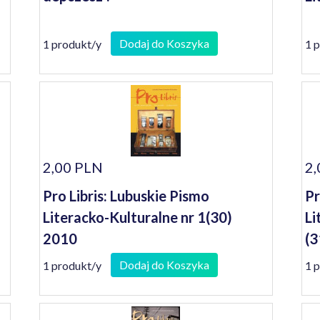
Dodaj do Koszyka
1 produkt/y
1 
2,00 PLN
2,
Pro Libris: Lubuskie Pismo
Pr
Literacko-Kulturalne nr 1(30)
Li
2010
(3
Dodaj do Koszyka
1 produkt/y
1 