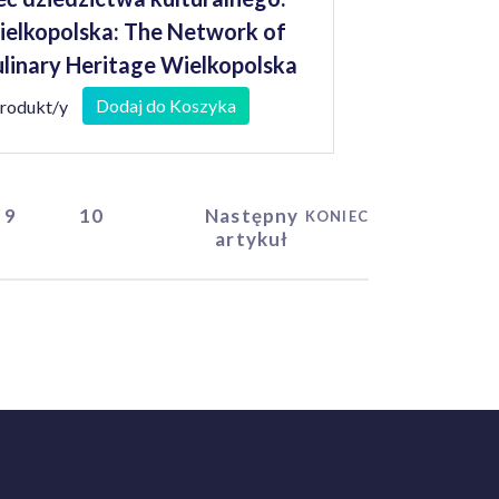
elkopolska: The Network of
linary Heritage Wielkopolska
Dodaj do Koszyka
produkt/y
9
10
Następny
KONIEC
artykuł