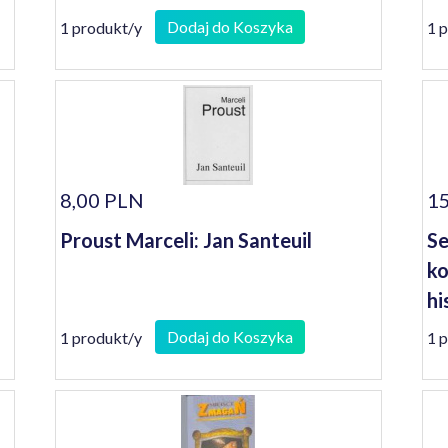
Dodaj do Koszyka
1 produkt/y
1 
8,00 PLN
15
Proust Marceli: Jan Santeuil
Se
ko
hi
Dodaj do Koszyka
1 produkt/y
1 