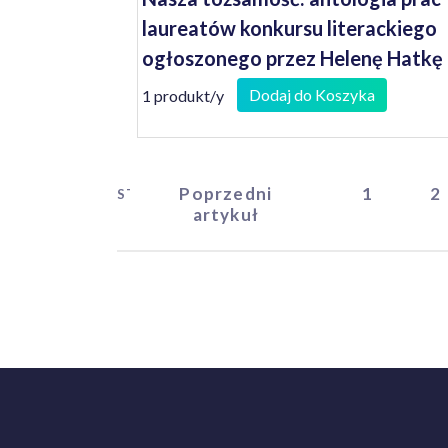
laureatów konkursu literackiego
ogłoszonego przez Helenę Hatkę
Wojewodę Lubuskiego
Dodaj do Koszyka
1 produkt/y
Poprzedni
1
2
START
artykuł