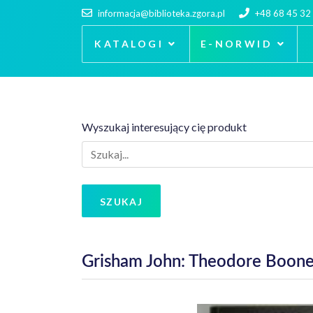
informacja@biblioteka.zgora.pl
+48 68 45 32
KATALOGI
E-NORWID
Wyszukaj interesujący cię produkt
SZUKAJ
Grisham John: Theodore Boone