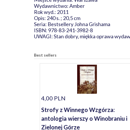
Wydawnictwo: Amber
Rok wyd.: 2011
Opis: 240 s. ; 20,5 cm
Seria: Bestsellery Johna Grishama
ISBN: 978-83-241-3982-8
UWAGI: Stan dobry, miękka oprawa wydaw
Best sellers
4,00 PLN
Strofy z Winnego Wzgórza:
antologia wierszy o Winobraniu i
Zielonej Górze