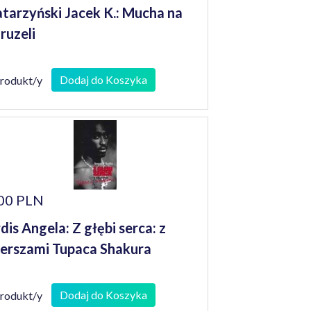
tarzyński Jacek K.: Mucha na
ruzeli
Dodaj do Koszyka
produkt/y
00 PLN
dis Angela: Z głębi serca: z
erszami Tupaca Shakura
Dodaj do Koszyka
produkt/y