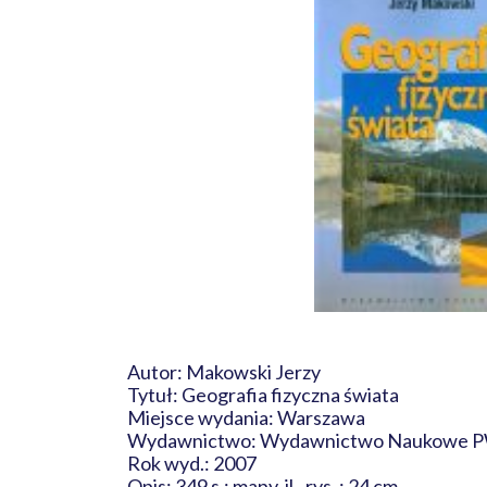
Autor: Makowski Jerzy
Tytuł: Geografia fizyczna świata
Miejsce wydania: Warszawa
Wydawnictwo: Wydawnictwo Naukowe
Rok wyd.: 2007
Opis: 349 s.: mapy, il., rys. ; 24 cm