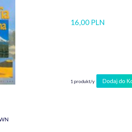
16,00 PLN
Dodaj do K
1 produkt/y
 PWN