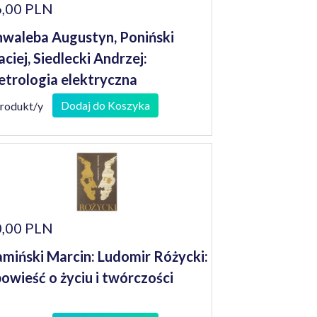
,00 PLN
waleba Augustyn, Poniński
ciej, Siedlecki Andrzej:
trologia elektryczna
Dodaj do Koszyka
produkt/y
,00 PLN
miński Marcin: Ludomir Różycki:
owieść o życiu i twórczości