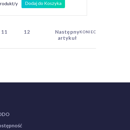
Dodaj do Koszyka
produkt/y
11
12
Następny
KONIEC
artykuł
ODO
stępność