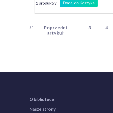
Dodaj do Koszyka
1 produkt/y
Poprzedni
3
4
START
artykuł
O bibliotece
Nasze strony