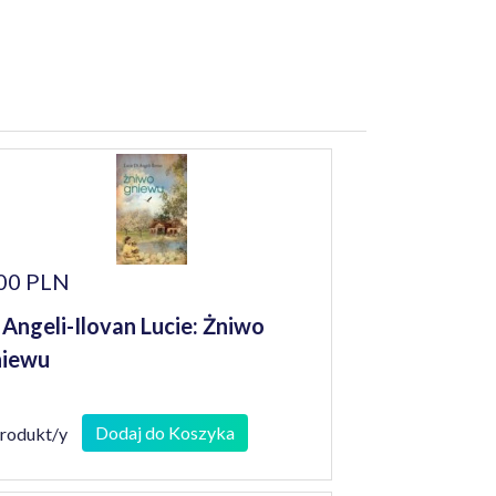
00 PLN
 Angeli-Ilovan Lucie: Żniwo
niewu
Dodaj do Koszyka
produkt/y