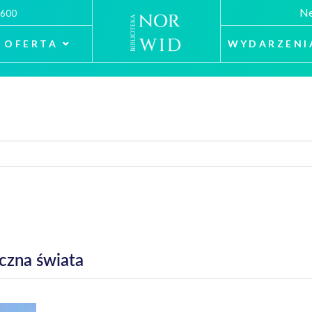
Ne
 600
OFERTA
WYDARZENI
czna świata