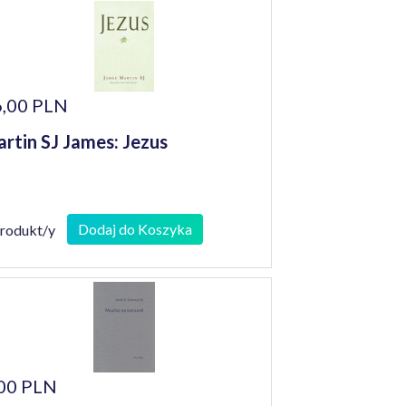
,00 PLN
rtin SJ James: Jezus
Dodaj do Koszyka
produkt/y
00 PLN