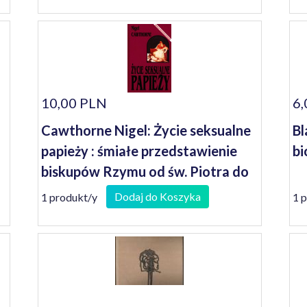
10,00 PLN
6,
Cawthorne Nigel: Życie seksualne
Bl
papieży : śmiałe przedstawienie
bi
biskupów Rzymu od św. Piotra do
czasów obecnych : wersja
Dodaj do Koszyka
1 produkt/y
1 
nieocenzurowana