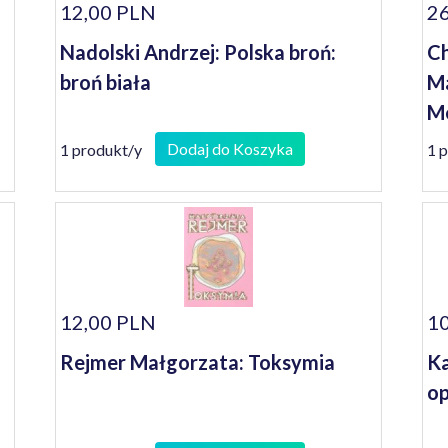
12,00 PLN
26
Nadolski Andrzej: Polska broń:
Ch
broń biała
Ma
Me
Dodaj do Koszyka
1 produkt/y
1 
12,00 PLN
10
Rejmer Małgorzata: Toksymia
Ka
op