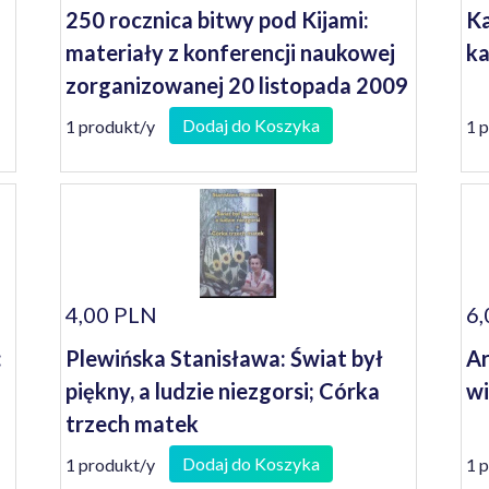
250 rocznica bitwy pod Kijami:
Ka
materiały z konferencji naukowej
ka
zorganizowanej 20 listopada 2009
roku w Sulechowie
Dodaj do Koszyka
1 produkt/y
1 
4,00 PLN
6,
:
Plewińska Stanisława: Świat był
Ar
piękny, a ludzie niezgorsi; Córka
wi
trzech matek
Dodaj do Koszyka
1 produkt/y
1 