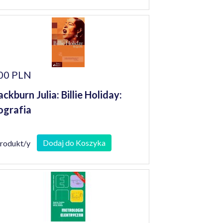
00 PLN
ackburn Julia: Billie Holiday:
ografia
Dodaj do Koszyka
produkt/y