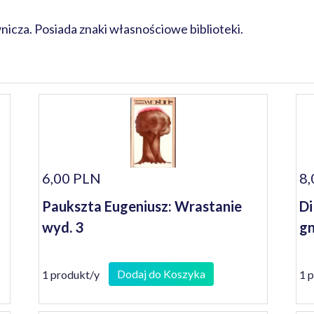
cza. Posiada znaki własnościowe biblioteki.
6,00 PLN
8,
Paukszta Eugeniusz: Wrastanie
Di
wyd. 3
g
Dodaj do Koszyka
1 produkt/y
1 