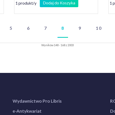
Dodaj do Koszyka
1 produkt/y
1 
5
6
7
8
9
10
Wyników 148 - 168 z 2003
Wydawnictwo Pro Libris
R
e-Antykwariat
Do