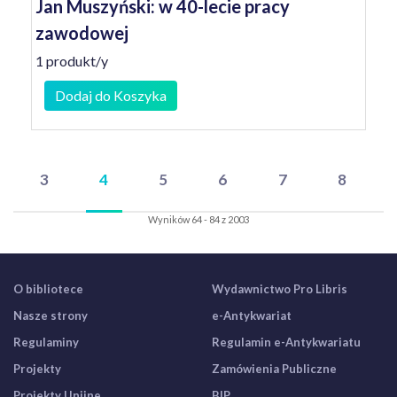
Jan Muszyński: w 40-lecie pracy
zawodowej
1 produkt/y
Dodaj do Koszyka
3
4
5
6
7
8
Wyników 64 - 84 z 2003
O bibliotece
Wydawnictwo Pro Libris
Nasze strony
e-Antykwariat
Regulaminy
Regulamin e-Antykwariatu
Projekty
Zamówienia Publiczne
Projekty Unijne
BIP