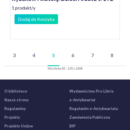
1 produkt/y
Dodaj do Koszyka
3
4
5
6
7
8
Wyników 85 - 105 z 2008
O bibliotece
Wydawnictwo Pro Libris
Nasze strony
e-Antykwariat
Regulaminy
Regulamin e-Antykwariatu
Projekty
Zamówienia Publiczne
Projekty Unijne
BIP