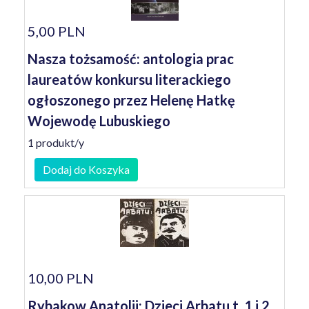
5,00 PLN
Nasza tożsamość: antologia prac
laureatów konkursu literackiego
ogłoszonego przez Helenę Hatkę
Wojewodę Lubuskiego
1 produkt/y
Dodaj do Koszyka
10,00 PLN
Rybakow Anatolij: Dzieci Arbatu t. 1 i 2