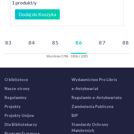
1 produkt/y
Dodaj do Koszyka
83
84
85
86
87
88
Wyników 1786 - 1806 z 2005
O bibliotece
Wydawnictwo Pro Libris
Nasze strony
e-Antykwariat
Regulaminy
Regulamin e-Antykwariatu
Projekty
Zamówienia Publiczne
Projekty Unijne
BIP
Dla Bibliotekarzy
Standardy Ochrony
Małoletnich
Program Erasmus+