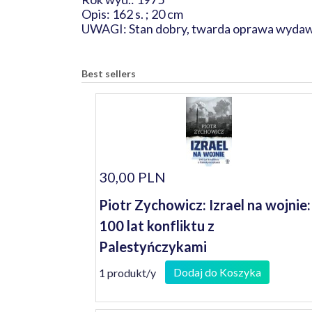
Opis: 162 s. ; 20 cm
UWAGI: Stan dobry, twarda oprawa wydawn
Best sellers
30,00 PLN
Piotr Zychowicz: Izrael na wojnie:
100 lat konfliktu z
Palestyńczykami
Dodaj do Koszyka
1 produkt/y