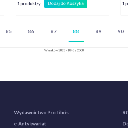
rodziny do Generalnego
Dodaj do Koszyka
1 produkt/y
1 
Gubernatorstwa
85
86
87
88
89
90
Wyników 1828 - 1848 z 2008
Wydawnictwo Pro Libris
R
e-Antykwariat
Do