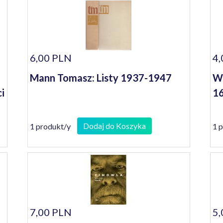
6,00 PLN
4,
Mann Tomasz: Listy 1937-1947
Wi
i
16
Dodaj do Koszyka
1 produkt/y
1 
7,00 PLN
5,