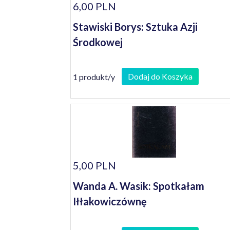
6,00 PLN
Stawiski Borys: Sztuka Azji
Środkowej
Dodaj do Koszyka
1 produkt/y
5,00 PLN
Wanda A. Wasik: Spotkałam
Iłłakowiczównę