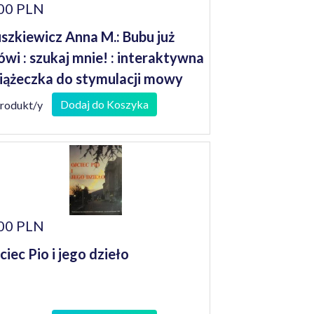
00 PLN
szkiewicz Anna M.: Bubu już
wi : szukaj mnie! : interaktywna
iążeczka do stymulacji mowy
iecka od 2. do 5. roku życia
Dodaj do Koszyka
produkt/y
00 PLN
ciec Pio i jego dzieło