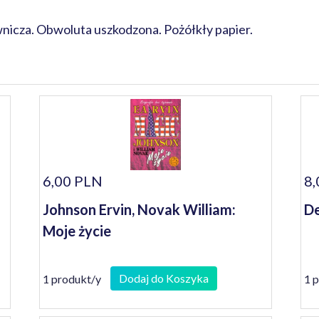
icza. Obwoluta uszkodzona. Pożółkły papier.
6,00 PLN
8,
Johnson Ervin, Novak William:
De
Moje życie
Dodaj do Koszyka
1 produkt/y
1 