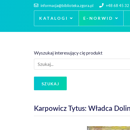
informacja@biblioteka.zgora.pl
+48 68 45 32
KATALOGI
E-NORWID
Wyszukaj interesujący cię produkt
SZUKAJ
Karpowicz Tytus: Władca Doli