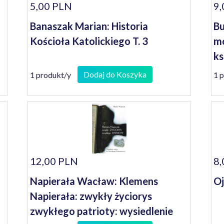
5,00 PLN
9,
Banaszak Marian: Historia
Bu
Kościoła Katolickiego T. 3
mó
ks
dz
Dodaj do Koszyka
1 produkt/y
1 
12,00 PLN
8,
Napierała Wacław: Klemens
Oj
Napierała: zwykły życiorys
zwykłego patrioty: wysiedlenie