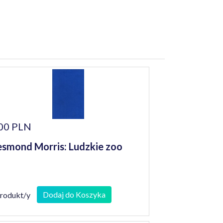
00 PLN
smond Morris: Ludzkie zoo
Dodaj do Koszyka
produkt/y