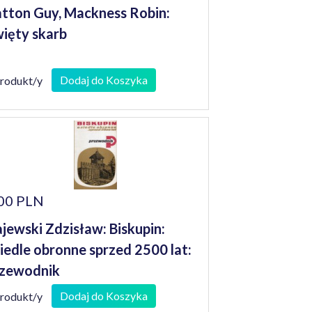
tton Guy, Mackness Robin:
ięty skarb
Dodaj do Koszyka
produkt/y
00 PLN
jewski Zdzisław: Biskupin:
iedle obronne sprzed 2500 lat:
zewodnik
Dodaj do Koszyka
produkt/y