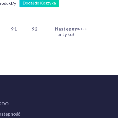
Dodaj do Koszyka
produkt/y
91
92
Następny
KONIEC
artykuł
ODO
stępność