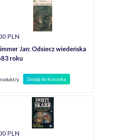
00 PLN
mmer Jan: Odsiecz wiedeńska
83 roku
Dodaj do Koszyka
produkt/y
00 PLN