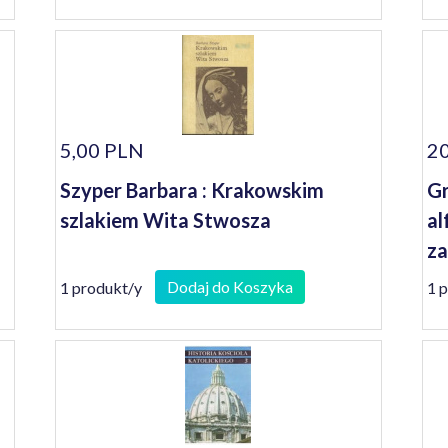
5,00 PLN
20
Szyper Barbara : Krakowskim
Gr
szlakiem Wita Stwosza
al
za
Dodaj do Koszyka
1 produkt/y
1 