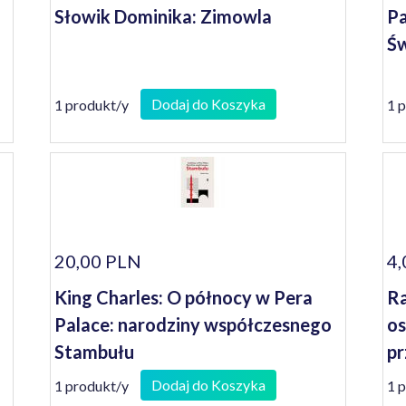
Słowik Dominika: Zimowla
Pa
Św
Dodaj do Koszyka
1 produkt/y
1 
20,00 PLN
4,
King Charles: O północy w Pera
Ra
Palace: narodziny współczesnego
os
Stambułu
pr
Dodaj do Koszyka
1 produkt/y
1 