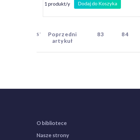
Dodaj do Koszyka
1 produkt/y
Poprzedni
83
84
START
artykuł
O bibliotece
Nasze strony