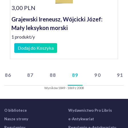
3,00 PLN
Grajewski Ireneusz, Wójcicki Józef:
Mały leksykon morski
1 produkt/y
Dodaj do Koszyka
86
87
88
89
90
91
Wyników 1849 - 1869 z 2008
O bibliotece
Wydawnictwo Pro Libris
Nasze strony
e-Antykwariat
Regulaminy
Regulamin e-Antykwariatu