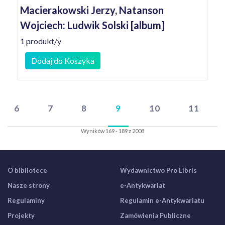
Macierakowski Jerzy, Natanson
Wojciech: Ludwik Solski [album]
1 produkt/y
Dodaj do Koszyka
6
7
8
9
10
11
Wyników 169 - 189 z 2008
O bibliotece
Wydawnictwo Pro Libris
Nasze strony
e-Antykwariat
Regulaminy
Regulamin e-Antykwariatu
Projekty
Zamówienia Publiczne