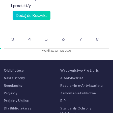
1 produkt/y
Dodaj do Koszyka
3
4
5
6
7
8
Wyników 22 - 42 z 2006
O bibliotece
Wydawnictwo Pro Libris
Nasze strony
e-Antykwariat
Regulaminy
Regulamin e-Antykwariatu
Projekty
Zamówienia Publiczne
Projekty Unijne
BIP
Dla Bibliotekarzy
Standardy Ochrony