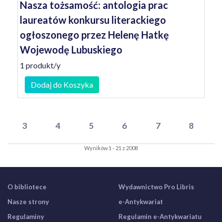
Nasza tożsamość: antologia prac
laureatów konkursu literackiego
ogłoszonego przez Helenę Hatkę
Wojewodę Lubuskiego
1 produkt/y
Dodaj do Koszyka
3
4
5
6
7
8
Wyników 1 - 21 z 2008
O bibliotece
Wydawnictwo Pro Libris
Nasze strony
e-Antykwariat
Regulaminy
Regulamin e-Antykwariatu