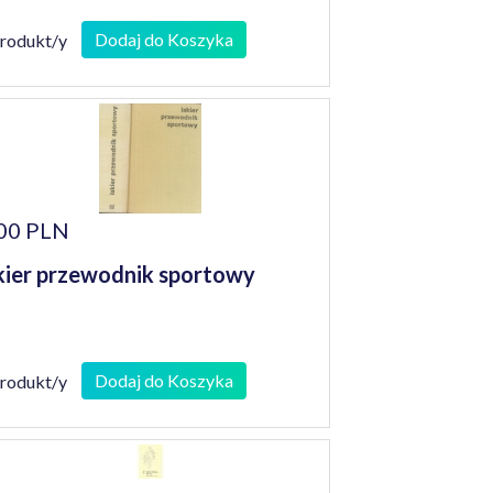
Dodaj do Koszyka
produkt/y
00 PLN
kier przewodnik sportowy
Dodaj do Koszyka
produkt/y