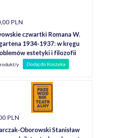
,00 PLN
owskie czwartki Romana W.
gartena 1934-1937: w kręgu
oblemów estetyki i filozofii
teratury
Dodaj do Koszyka
produkt/y
00 PLN
rczak-Oborowski Stanisław