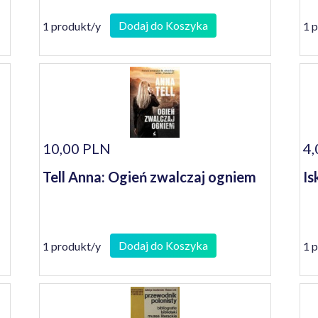
Dodaj do Koszyka
1 produkt/y
1 
10,00 PLN
4,
Tell Anna: Ogień zwalczaj ogniem
Is
Dodaj do Koszyka
1 produkt/y
1 