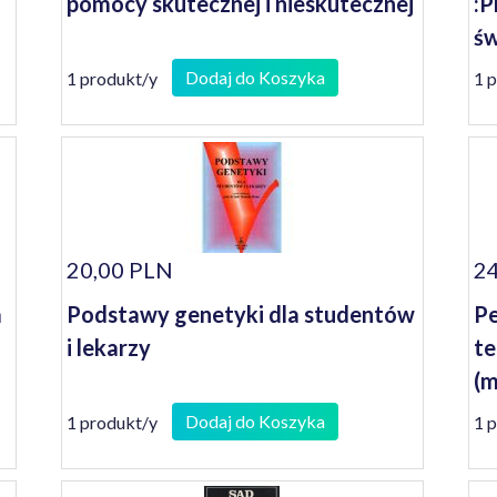
pomocy skutecznej i nieskutecznej
:P
św
Dodaj do Koszyka
1 produkt/y
1 
20,00 PLN
24
a
Podstawy genetyki dla studentów
Pe
i lekarzy
te
(m
Dodaj do Koszyka
1 produkt/y
1 