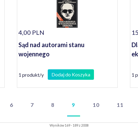
4,00 PLN
15
Sąd nad autorami stanu
Dl
wojennego
ek
Dodaj do Koszyka
1 produkt/y
1 
6
7
8
9
10
11
Wyników 169 - 189 z 2008