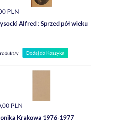
00 PLN
socki Alfred : Sprzed pół wieku
Dodaj do Koszyka
produkt/y
,00 PLN
onika Krakowa 1976-1977