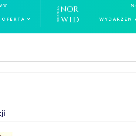
Ne
 600
OFERTA
WYDARZENI
ji