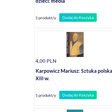
dzieci: media
Dodaj do Koszyka
1 produkt/y
4,00 PLN
Karpowicz Mariusz: Sztuka polsk
XIII w.
Dodaj do Koszyka
1 produkt/y