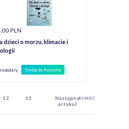
,00 PLN
a dzieci o morzu, klimacie i
ologii
Dodaj do Koszyka
produkt/y
12
13
Następny
KONIEC
artykuł