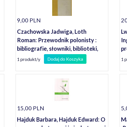
9,00 PLN
20
Czachowska Jadwiga, Loth
Lw
Roman: Przewodnik polonisty :
In
bibliografie, słowniki, biblioteki,
pr
muzea literackie
li
Dodaj do Koszyka
1 produkt/y
1 
15,00 PLN
5,
Hajduk Barbara, Hajduk Edward: O
Ma