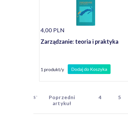
4,00 PLN
Zarządzanie: teoria i praktyka
Dodaj do Koszyka
1 produkt/y
Poprzedni
4
5
START
artykuł