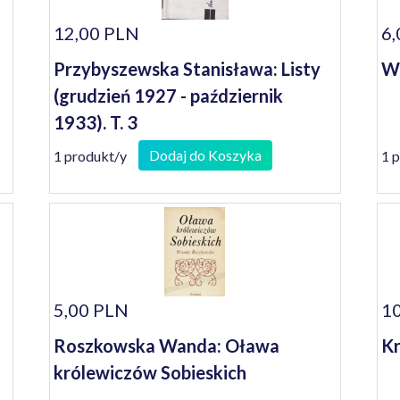
12,00 PLN
6,
Przybyszewska Stanisława: Listy
Wy
(grudzień 1927 - październik
1933). T. 3
Dodaj do Koszyka
1 produkt/y
1 
5,00 PLN
10
Roszkowska Wanda: Oława
Kr
królewiczów Sobieskich