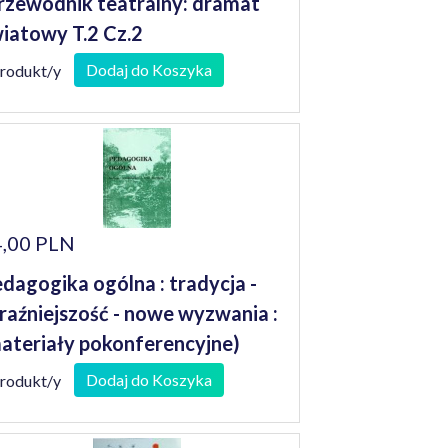
rzewodnik teatralny: dramat
iatowy T.2 Cz.2
Dodaj do Koszyka
produkt/y
,00 PLN
dagogika ogólna : tradycja -
raźniejszość - nowe wyzwania :
ateriały pokonferencyjne)
Dodaj do Koszyka
produkt/y