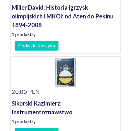
Miller David: Historia igrzysk
olimpijskich i MKOl: od Aten do Pekinu
1894-2008
1 produkt/y
Dodaj do Koszyka
20,00 PLN
Sikorski Kazimierz:
Instrumentoznawstwo
1 produkt/y