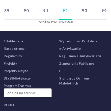
89
90
91
92
93
94
Wyników 1912 - 1932 z 2008
O bibliotece
Wydawnictwo Pro Libris
Nasze strony
e-Antykwariat
Regulaminy
Regulamin e-Antykwariatu
Projekty
Zamówienia Publiczne
Projekty Unijne
BIP
Dla Bibliotekarzy
Standardy Ochrony
Małoletnich
Program Erasmus+
RODO