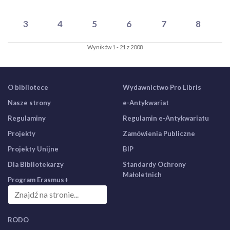
3
4
5
6
7
8
Wyników 1 - 21 z 2008
O bibliotece
Wydawnictwo Pro Libris
Nasze strony
e-Antykwariat
Regulaminy
Regulamin e-Antykwariatu
Projekty
Zamówienia Publiczne
Projekty Unijne
BIP
Dla Bibliotekarzy
Standardy Ochrony
Małoletnich
Program Erasmus+
RODO