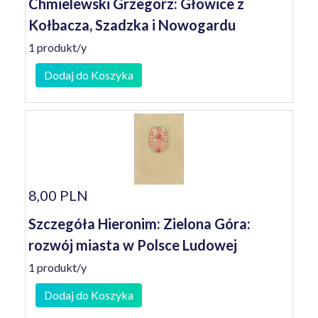
Chmielewski Grzegorz: Głowice z
Kołbacza, Szadzka i Nowogardu
1 produkt/y
Dodaj do Koszyka
8,00 PLN
Szczegóła Hieronim: Zielona Góra:
rozwój miasta w Polsce Ludowej
1 produkt/y
Dodaj do Koszyka