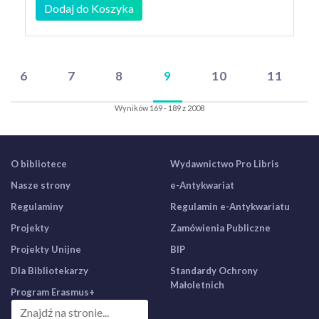
Dodaj do Koszyka
6
7
8
9
10
11
Wyników 169 - 189 z 2008
O bibliotece
Wydawnictwo Pro Libris
Nasze strony
e-Antykwariat
Regulaminy
Regulamin e-Antykwariatu
Projekty
Zamówienia Publiczne
Projekty Unijne
BIP
Dla Bibliotekarzy
Standardy Ochrony
Małoletnich
Program Erasmus+