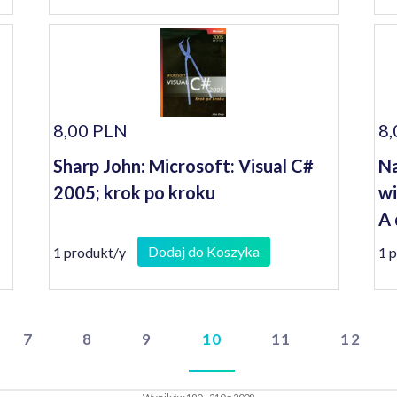
8,00 PLN
8,
Sharp John: Microsoft: Visual C#
Na
2005; krok po kroku
wi
A 
Dodaj do Koszyka
1 produkt/y
1 
7
8
9
10
11
12