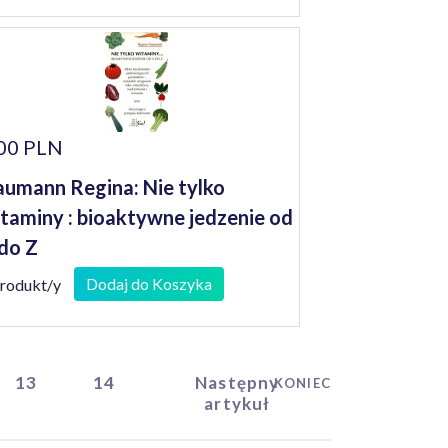
00 PLN
umann Regina: Nie tylko
taminy : bioaktywne jedzenie od
do Z
Dodaj do Koszyka
produkt/y
13
14
Następny
KONIEC
artykuł