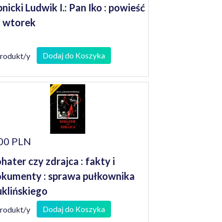
pnicki Ludwik I.: Pan Iko : powieść
 wtorek
Dodaj do Koszyka
produkt/y
00 PLN
hater czy zdrajca : fakty i
kumenty : sprawa pułkownika
klińskiego
Dodaj do Koszyka
produkt/y