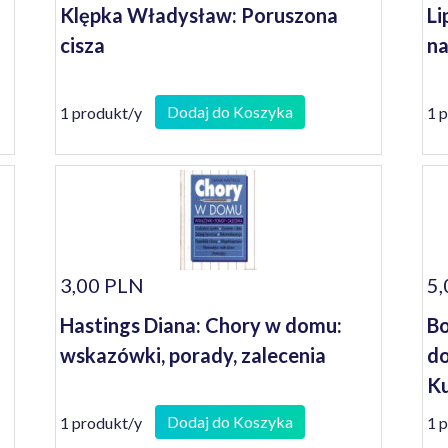
Klępka Władysław: Poruszona
Li
cisza
na
Dodaj do Koszyka
1 produkt/y
1 
3,00 PLN
5,
Hastings Diana: Chory w domu:
Bo
wskazówki, porady, zalecenia
do
Ku
Dodaj do Koszyka
1 produkt/y
1 