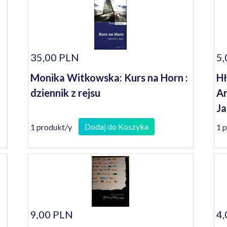
35,00 PLN
5,
Monika Witkowska: Kurs na Horn :
Hł
dziennik z rejsu
An
Ja
mi
Dodaj do Koszyka
1 produkt/y
1 
9,00 PLN
4,