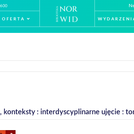
Ne
 600
OFERTA
WYDARZENI
 konteksty : interdyscyplinarne ujęcie : t