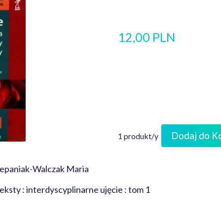
12,00 PLN
Dodaj do K
1 produkt/y
repaniak-Walczak Maria
ksty : interdyscyplinarne ujęcie : tom 1