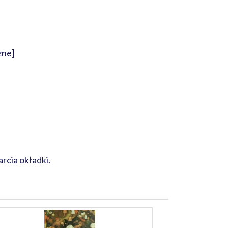
zne]
rcia okładki.