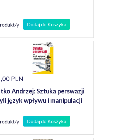
Dodaj do Koszyka
produkt/y
,00 PLN
tko Andrzej: Sztuka perswazji
yli język wpływu i manipulacji
Dodaj do Koszyka
produkt/y