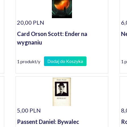
20,00 PLN
6,
Card Orson Scott: Ender na
Ne
wygnaniu
Dodaj do Koszyka
1 produkt/y
1 
5,00 PLN
8,
Passent Daniel: Bywalec
Ro