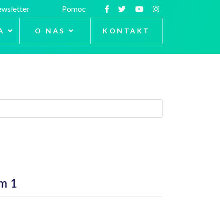
wsletter
Pomoc
A
O NAS
KONTAKT
om 1