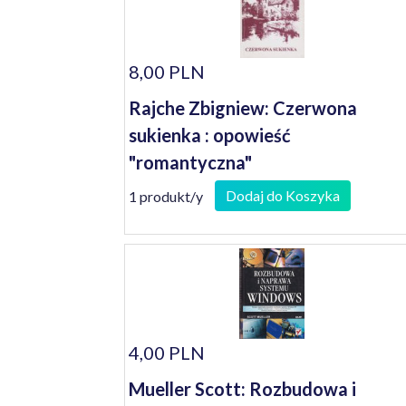
8,00 PLN
Rajche Zbigniew: Czerwona
sukienka : opowieść
"romantyczna"
Dodaj do Koszyka
1 produkt/y
4,00 PLN
Mueller Scott: Rozbudowa i