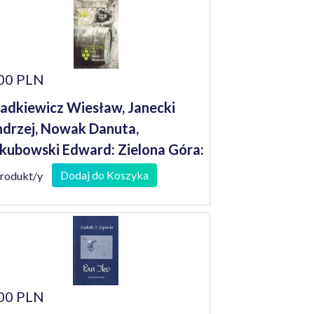
00 PLN
adkiewicz Wiesław, Janecki
drzej, Nowak Danuta,
kubowski Edward: Zielona Góra:
asto Winobrania
Dodaj do Koszyka
produkt/y
00 PLN