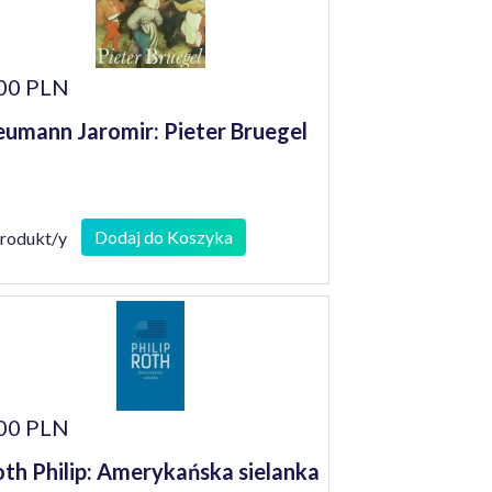
00 PLN
umann Jaromir: Pieter Bruegel
Dodaj do Koszyka
produkt/y
00 PLN
th Philip: Amerykańska sielanka