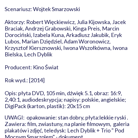
Scenariusz: Wojtek Smarzowski
Aktorzy: Robert Więckiewicz, Julia Kijowska, Jacek
Braciak, Andrzej Grabowski, Kinga Preis, Marcin
Dorociński, Izabela Kuna, Arkadiusz Jakubik, Eryk
Lubos, Marian Dziędziel, Adam Woronowicz,
Krzysztof Kiersznowski, Iwona Wszołkówna, Iwona
Bielska, Lech Dyblik
Producent: Kino Świat
Rok wyd.: [2014]
Opis: płyta DVD, 105 min, dźwięk 5.1, obraz: 16:9,
2,40:1, audiodeskrypcja; napisy: polskie, angielskie;
DigiPack (karton, plastik): 20x15 cm
UWAGI: opakowanie: stan dobry, płyta:lekkie ryski .
Zawiera: film, zwiastuny, na planie filmowym, galeria
plakatów i zdjęć, teledysk: Lech Dyblik + Trio " Pod
Mocnym Smarzolem" - dokument.