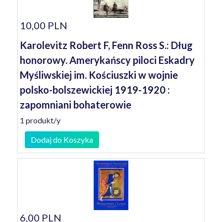
10,00 PLN
Karolevitz Robert F, Fenn Ross S.: Dług
honorowy. Amerykańscy piloci Eskadry
Myśliwskiej im. Kościuszki w wojnie
polsko-bolszewickiej 1919-1920 :
zapomniani bohaterowie
1 produkt/y
Dodaj do Koszyka
6,00 PLN