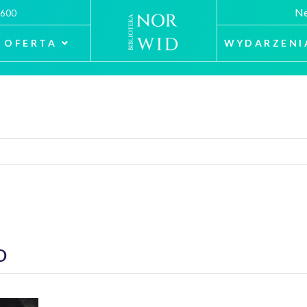
Ne
 600
OFERTA
WYDARZENI
D