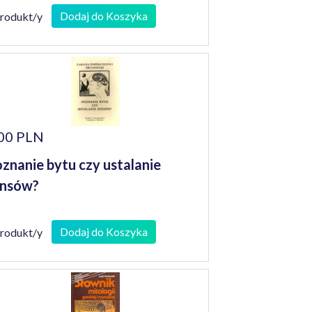
Dodaj do Koszyka
produkt/y
00 PLN
znanie bytu czy ustalanie
ensów?
Dodaj do Koszyka
produkt/y