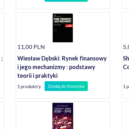
11,00 PLN
5,
 ;
Wiesław Dębski: Rynek finansowy
Sh
i jego mechanizmy : podstawy
Co
teorii i praktyki
Dodaj do Koszyka
1 produkt/y
1 