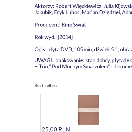
Aktorzy: Robert Więckiewicz, Julia Kijowsk
Jakubik, Eryk Lubos, Marian Dziędziel, A
Producent: Kino Świat
Rok wyd.: [2014]
Opis: płyta DVD, 105 min, dźwięk 5.1, obraz
UWAGI: opakowanie: stan dobry, płyta:lekkie
+ Trio " Pod Mocnym Smarzolem" - dokume
Best sellers
25,00 PLN