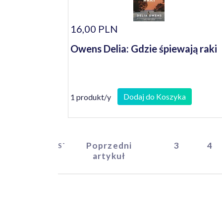
16,00 PLN
Owens Delia: Gdzie śpiewają raki
Dodaj do Koszyka
1 produkt/y
Poprzedni
3
4
START
artykuł