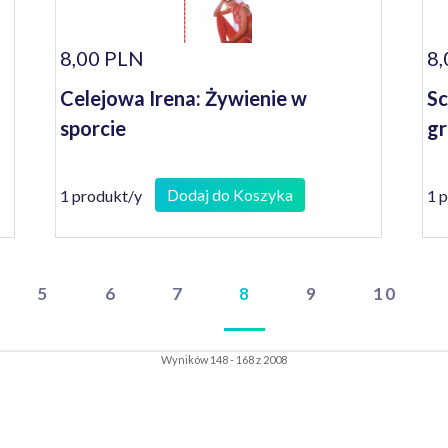
8,00 PLN
8,
Celejowa Irena: Żywienie w
Sc
sporcie
gr
Dodaj do Koszyka
1 produkt/y
1 
5
6
7
8
9
10
Wyników 148 - 168 z 2008