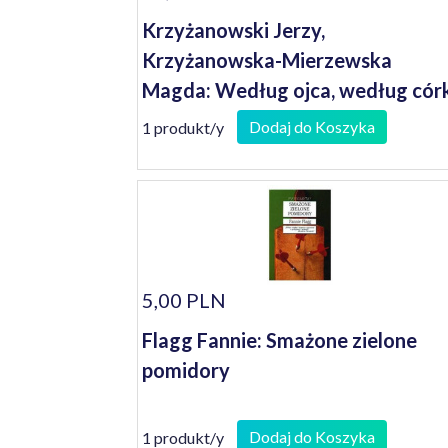
Krzyżanowski Jerzy,
Krzyżanowska-Mierzewska
Magda: Według ojca, według cór
: historia rodu
Dodaj do Koszyka
1 produkt/y
5,00 PLN
Flagg Fannie: Smażone zielone
pomidory
Dodaj do Koszyka
1 produkt/y