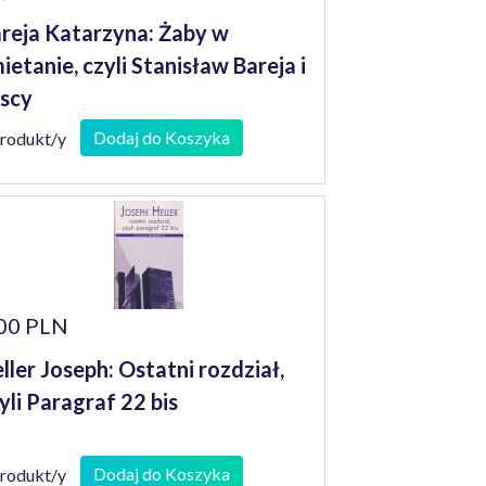
reja Katarzyna: Żaby w
ietanie, czyli Stanisław Bareja i
iscy
Dodaj do Koszyka
produkt/y
00 PLN
ller Joseph: Ostatni rozdział,
yli Paragraf 22 bis
Dodaj do Koszyka
produkt/y