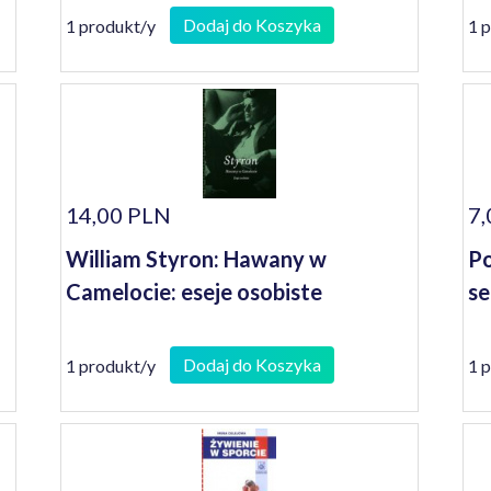
Dodaj do Koszyka
1 produkt/y
1 
14,00 PLN
7,
William Styron: Hawany w
Po
Camelocie: eseje osobiste
s
Dodaj do Koszyka
1 produkt/y
1 