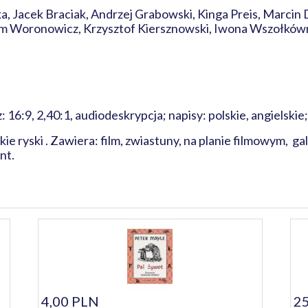
a, Jacek Braciak, Andrzej Grabowski, Kinga Preis, Marcin 
dam Woronowicz, Krzysztof Kiersznowski, Iwona Wszołkówn
: 16:9, 2,40:1, audiodeskrypcja; napisy: polskie, angielskie
 ryski . Zawiera: film, zwiastuny, na planie filmowym, gale
nt.
4,00 PLN
25