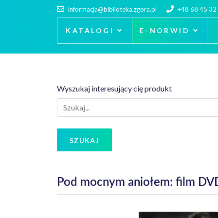
informacja@biblioteka.zgora.pl
+48 68 45 32
KATALOGI
E-NORWID
Wyszukaj interesujący cię produkt
SZUKAJ
Pod mocnym aniołem: film DV