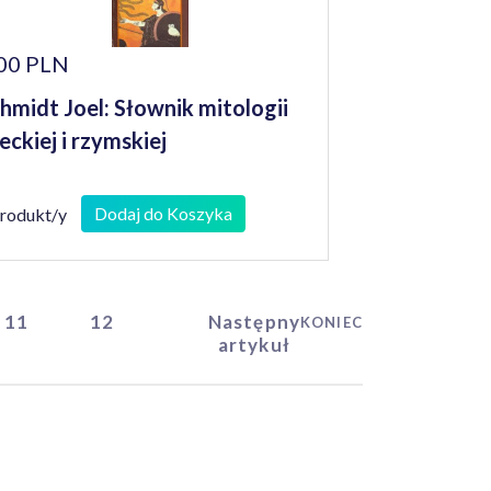
00 PLN
hmidt Joel: Słownik mitologii
eckiej i rzymskiej
Dodaj do Koszyka
produkt/y
11
12
Następny
KONIEC
artykuł