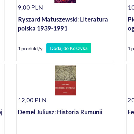
9,00 PLN
10
Ryszard Matuszewski: Literatura
Pi
polska 1939-1991
og
Dodaj do Koszyka
1 produkt/y
1 
12,00 PLN
20
j
Demel Juliusz: Historia Rumunii
Fe