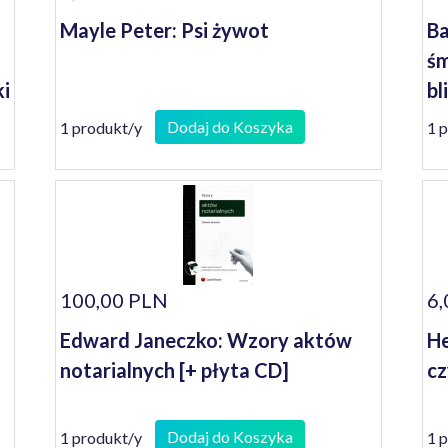
Mayle Peter: Psi żywot
Ba
śm
ki
bl
Dodaj do Koszyka
1 produkt/y
1 
100,00 PLN
6,
Edward Janeczko: Wzory aktów
He
notarialnych [+ płyta CD]
cz
Dodaj do Koszyka
1 produkt/y
1 