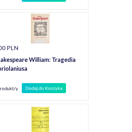
00 PLN
akespeare William: Tragedia
riolaniusa
Dodaj do Koszyka
produkt/y