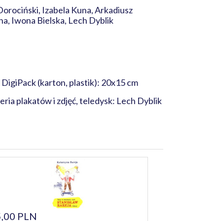
Dorociński, Izabela Kuna, Arkadiusz
a, Iwona Bielska, Lech Dyblik
; DigiPack (karton, plastik): 20x15 cm
ria plakatów i zdjęć, teledysk: Lech Dyblik
,00 PLN