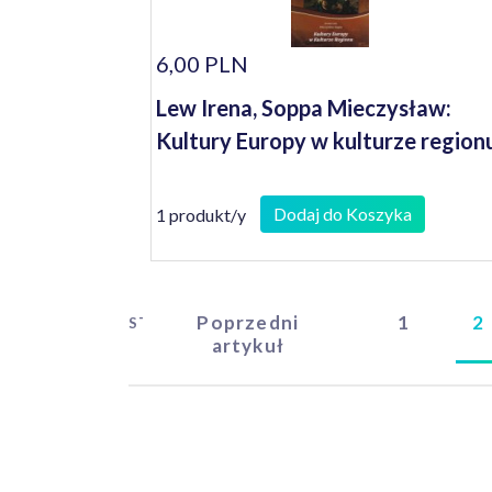
6,00 PLN
Lew Irena, Soppa Mieczysław:
Kultury Europy w kulturze region
Dodaj do Koszyka
1 produkt/y
Poprzedni
1
2
START
artykuł