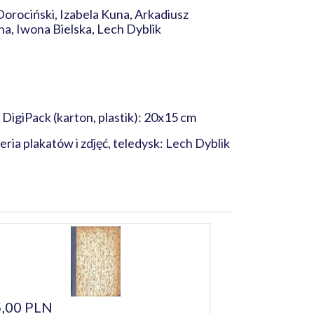
Dorociński, Izabela Kuna, Arkadiusz
a, Iwona Bielska, Lech Dyblik
; DigiPack (karton, plastik): 20x15 cm
ria plakatów i zdjęć, teledysk: Lech Dyblik
,00 PLN