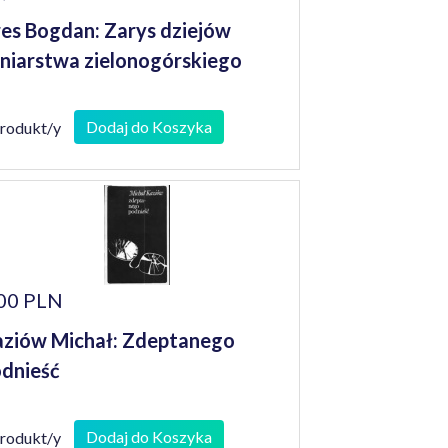
es Bogdan: Zarys dziejów
niarstwa zielonogórskiego
Dodaj do Koszyka
produkt/y
00 PLN
ziów Michał: Zdeptanego
dnieść
Dodaj do Koszyka
produkt/y