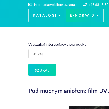
informacja@biblioteka.zgora.pl
+48 68 45 32
KATALOGI
E-NORWID
Wyszukaj interesujący cię produkt
SZUKAJ
Pod mocnym aniołem: film DV