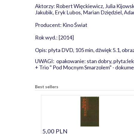
Aktorzy: Robert Więckiewicz, Julia Kijowsk
Jakubik, Eryk Lubos, Marian Dziędziel, A
Producent: Kino Świat
Rok wyd.: [2014]
Opis: płyta DVD, 105 min, dźwięk 5.1, obraz
UWAGI: opakowanie: stan dobry, płyta:lekkie
+ Trio " Pod Mocnym Smarzolem" - dokume
Best sellers
5,00 PLN