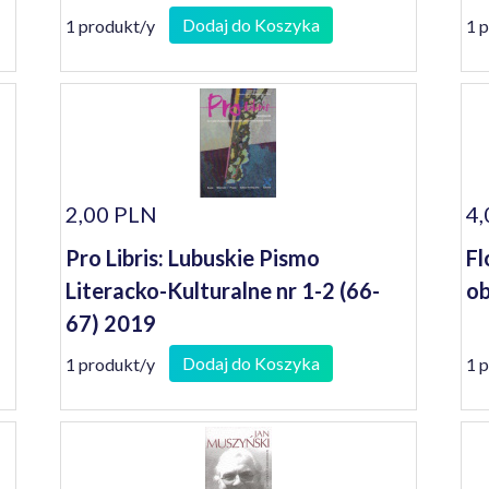
Dodaj do Koszyka
1 produkt/y
1 
2,00 PLN
4,
Pro Libris: Lubuskie Pismo
Fl
Literacko-Kulturalne nr 1-2 (66-
ob
67) 2019
Dodaj do Koszyka
1 produkt/y
1 