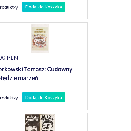
Dodaj do Koszyka
produkt/y
00 PLN
orkowski Tomasz: Cudowny
łędzie marzeń
Dodaj do Koszyka
produkt/y