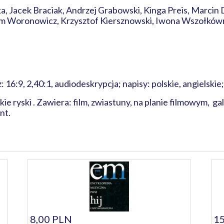
a, Jacek Braciak, Andrzej Grabowski, Kinga Preis, Marcin 
dam Woronowicz, Krzysztof Kiersznowski, Iwona Wszołkówn
: 16:9, 2,40:1, audiodeskrypcja; napisy: polskie, angielskie
 ryski . Zawiera: film, zwiastuny, na planie filmowym, gale
nt.
8,00 PLN
15