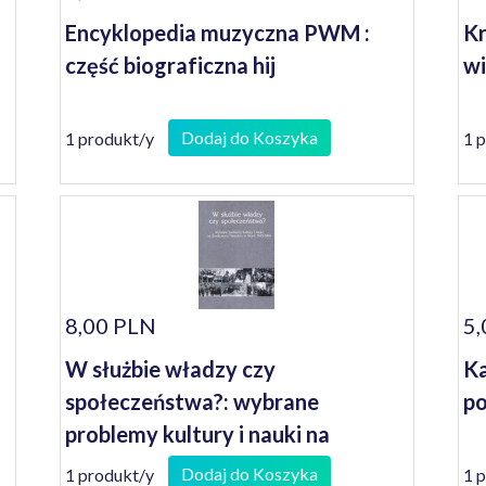
Encyklopedia muzyczna PWM :
Kr
część biograficzna hij
wi
Dodaj do Koszyka
1 produkt/y
1 
8,00 PLN
5,
W służbie władzy czy
Ka
społeczeństwa?: wybrane
po
problemy kultury i nauki na
Środkowym Nadodrzu w latach
Dodaj do Koszyka
1 produkt/y
1 