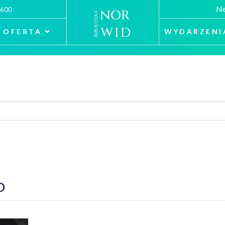
Ne
 600
OFERTA
WYDARZENI
D