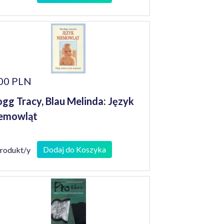
00 PLN
gg Tracy, Blau Melinda: Język
emowląt
Dodaj do Koszyka
produkt/y