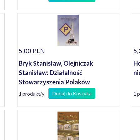
1945-1989
5,00 PLN
5,
Bryk Stanisław, Olejniczak
Ho
Stanisław: Działalność
ni
Stowarzyszenia Polaków
Poszkodowanych przez III Rzeszę i
Dodaj do Koszyka
1 produkt/y
1 
wspomnienia jego członków