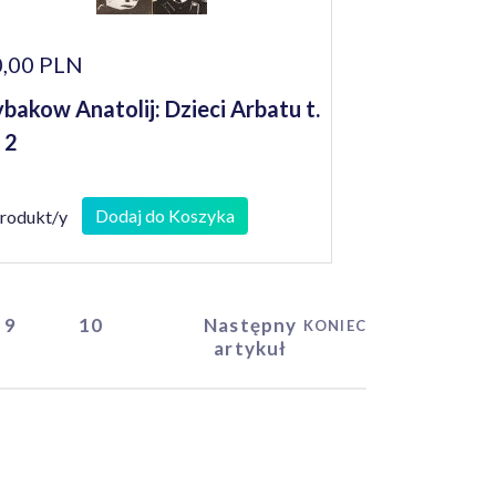
,00 PLN
bakow Anatolij: Dzieci Arbatu t.
i 2
Dodaj do Koszyka
produkt/y
9
10
Następny
KONIEC
artykuł