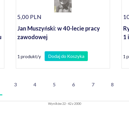
5,00 PLN
10
Jan Muszyński: w 40-lecie pracy
Ry
u
zawodowej
1 
Dodaj do Koszyka
1 produkt/y
1 
3
4
5
6
7
8
Wyników 22 - 42 z 2000