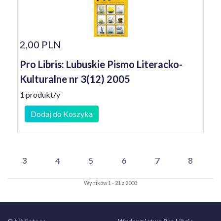
2,00 PLN
Pro Libris: Lubuskie Pismo Literacko-
Kulturalne nr 3(12) 2005
1 produkt/y
Dodaj do Koszyka
3
4
5
6
7
8
Wyników 1 - 21 z 2003