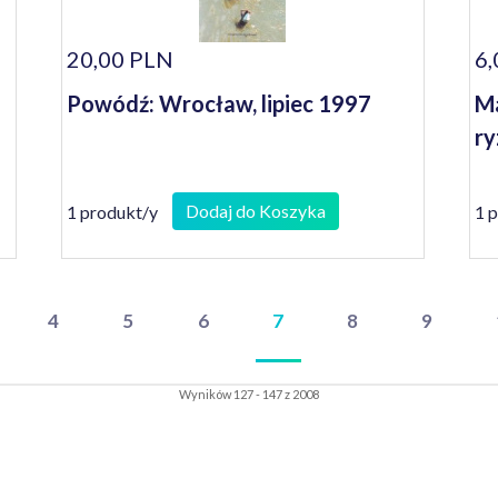
20,00 PLN
6,
Powódź: Wrocław, lipiec 1997
Ma
ry
Dodaj do Koszyka
1 produkt/y
1 
4
5
6
7
8
9
Wyników 127 - 147 z 2008