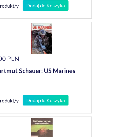
Dodaj do Koszyka
produkt/y
00 PLN
rtmut Schauer: US Marines
Dodaj do Koszyka
produkt/y