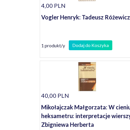
4,00 PLN
Vogler Henryk: Tadeusz Różewicz
Dodaj do Koszyka
1 produkt/y
40,00 PLN
Mikołajczak Małgorzata: W cieni
heksametru: interpretacje wiersz
Zbigniewa Herberta