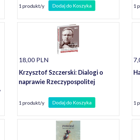
Dodaj do Koszyka
1 produkt/y
1 
18,00 PLN
7,
Krzysztof Szczerski: Dialogi o
Ha
naprawie Rzeczypospolitej
w
Dodaj do Koszyka
1 produkt/y
1 