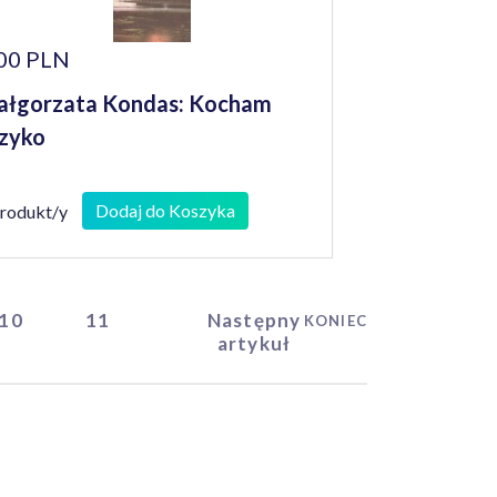
00 PLN
łgorzata Kondas: Kocham
zyko
Dodaj do Koszyka
produkt/y
10
11
Następny
KONIEC
artykuł