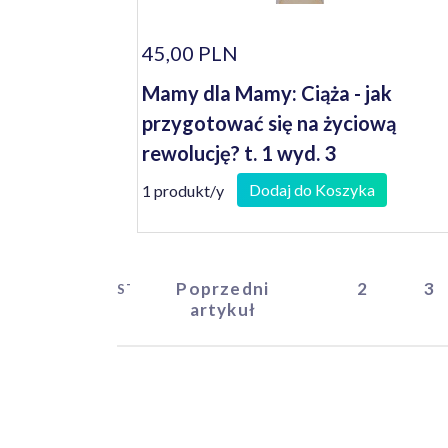
45,00 PLN
Mamy dla Mamy: Ciąża - jak
przygotować się na życiową
rewolucję? t. 1 wyd. 3
Dodaj do Koszyka
1 produkt/y
Poprzedni
2
3
START
artykuł