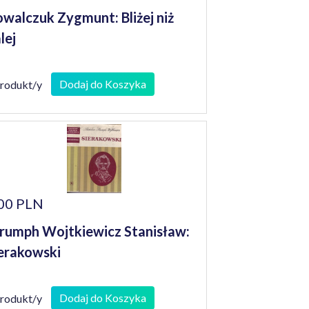
walczuk Zygmunt: Bliżej niż
lej
Dodaj do Koszyka
produkt/y
00 PLN
rumph Wojtkiewicz Stanisław:
erakowski
Dodaj do Koszyka
produkt/y