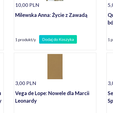
10,00 PLN
5,
Milewska Anna: Życie z Zawadą
Qu
bó
Dodaj do Koszyka
1 produkt/y
1 
3,00 PLN
3,
u
Vega de Lope: Nowele dla Marcii
Se
y
Leonardy
Sp