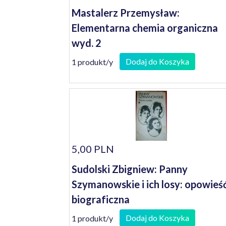
Mastalerz Przemysław:
Elementarna chemia organiczna
wyd. 2
Dodaj do Koszyka
1 produkt/y
5,00 PLN
Sudolski Zbigniew: Panny
Szymanowskie i ich losy: opowieś
biograficzna
Dodaj do Koszyka
1 produkt/y