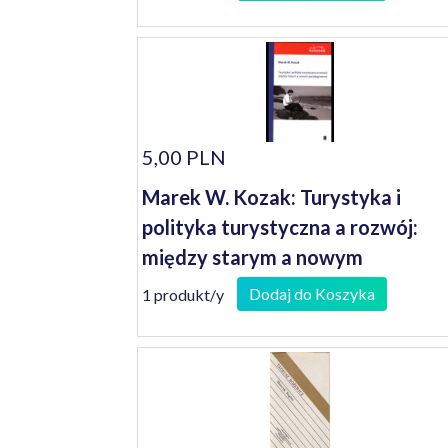
5,00 PLN
Marek W. Kozak: Turystyka i
polityka turystyczna a rozwój:
między starym a nowym
paradygmatem
Dodaj do Koszyka
1 produkt/y