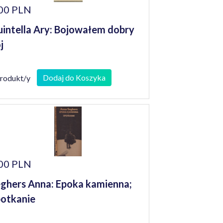
00 PLN
intella Ary: Bojowałem dobry
j
Dodaj do Koszyka
produkt/y
00 PLN
ghers Anna: Epoka kamienna;
otkanie