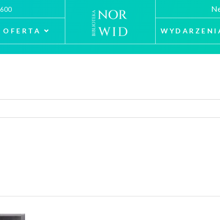
Ne
 600
OFERTA
WYDARZENI