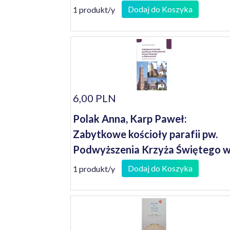
Dodaj do Koszyka
1 produkt/y
6,00 PLN
Polak Anna, Karp Paweł:
Zabytkowe kościoły parafii pw.
Podwyższenia Krzyża Świętego 
Bobrowicach: dziedzictwo
Dodaj do Koszyka
1 produkt/y
zachowane