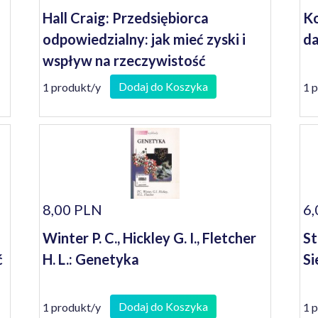
Hall Craig: Przedsiębiorca
Ko
odpowiedzialny: jak mieć zyski i
da
wspływ na rzeczywistość
Dodaj do Koszyka
1 produkt/y
1 
8,00 PLN
6,
Winter P. C., Hickley G. I., Fletcher
St
ć
H. L.: Genetyka
Si
Dodaj do Koszyka
1 produkt/y
1 