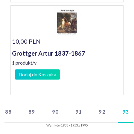
10,00 PLN
Grottger Artur 1837-1867
1 produkt/y
Dodaj do Koszyka
88
89
90
91
92
93
Wyników 1933 - 1953 z 1995