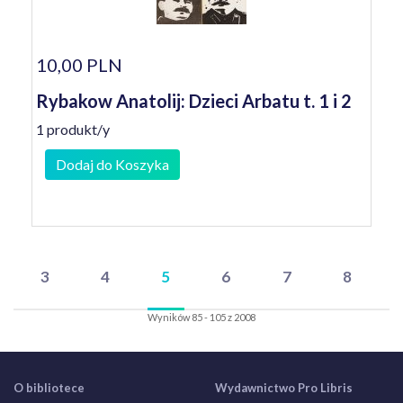
10,00 PLN
Rybakow Anatolij: Dzieci Arbatu t. 1 i 2
1 produkt/y
Dodaj do Koszyka
3
4
5
6
7
8
Wyników 85 - 105 z 2008
O bibliotece
Wydawnictwo Pro Libris