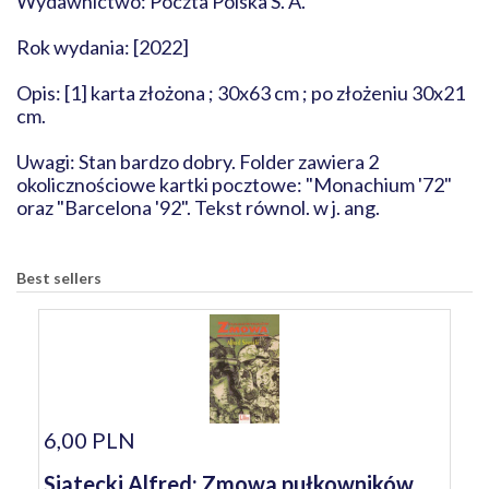
Wydawnictwo: Poczta Polska S. A.
Rok wydania: [2022]
Opis: [1] karta złożona ; 30x63 cm ; po złożeniu 30x21
cm.
Uwagi: Stan bardzo dobry. Folder zawiera 2
okolicznościowe kartki pocztowe: "Monachium '72"
oraz "Barcelona '92". Tekst równol. w j. ang.
Best sellers
6,00 PLN
Siatecki Alfred: Zmowa pułkowników