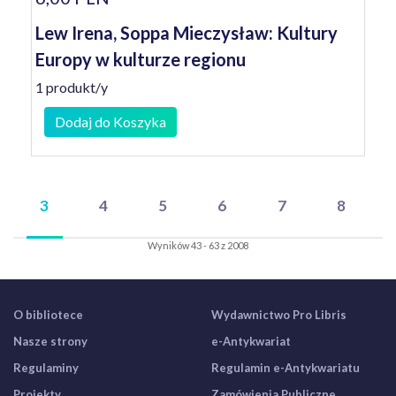
Lew Irena, Soppa Mieczysław: Kultury
Europy w kulturze regionu
1 produkt/y
Dodaj do Koszyka
3
4
5
6
7
8
Wyników 43 - 63 z 2008
O bibliotece
Wydawnictwo Pro Libris
Nasze strony
e-Antykwariat
Regulaminy
Regulamin e-Antykwariatu
Projekty
Zamówienia Publiczne