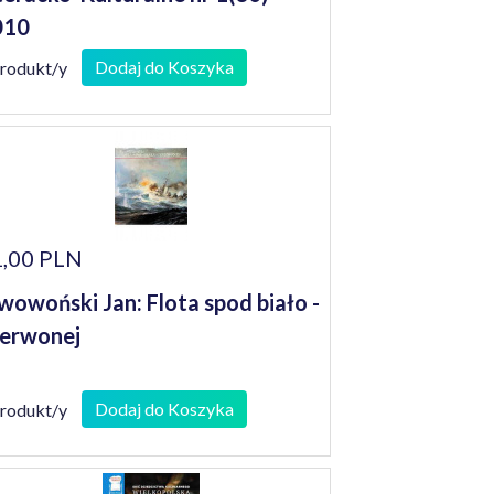
010
Dodaj do Koszyka
produkt/y
,00 PLN
wowoński Jan: Flota spod biało -
erwonej
Dodaj do Koszyka
produkt/y