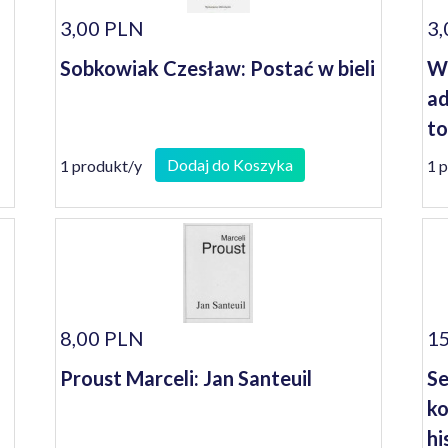
3,00 PLN
3,
Sobkowiak Czesław: Postać w bieli
Wo
ad
to
he
Dodaj do Koszyka
1 produkt/y
1 
8,00 PLN
15
Proust Marceli: Jan Santeuil
Se
ko
hi