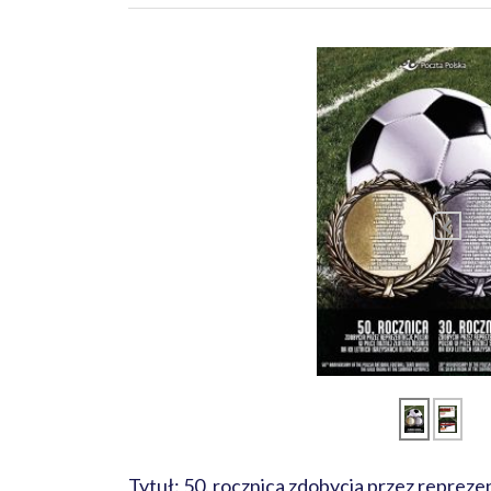
Tytuł: 50. rocznica zdobycia przez reprezen