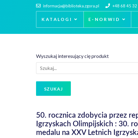
informacja@biblioteka.zgora.pl
+48 68 45 32
KATALOGI
E-NORWID
Wyszukaj interesujący cię produkt
SZUKAJ
50. rocznica zdobycia przez re
Igrzyskach Olimpijskich : 30. 
medalu na XXV Letnich Igrzyskac