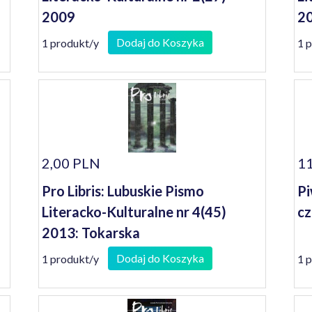
2009
2
Dodaj do Koszyka
1 produkt/y
1 
2,00 PLN
11
Pro Libris: Lubuskie Pismo
Pi
Literacko-Kulturalne nr 4(45)
cz
2013: Tokarska
Dodaj do Koszyka
1 produkt/y
1 