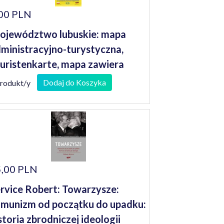
00 PLN
jewództwo lubuskie: mapa
ministracyjno-turystyczna,
uristenkarte, mapa zawiera
rby miast i gmin 1: 200 000
Dodaj do Koszyka
produkt/y
,00 PLN
rvice Robert: Towarzysze:
munizm od początku do upadku:
storia zbrodniczej ideologii