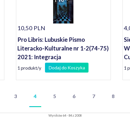
10,50 PLN
4,
Pro Libris: Lubuskie Pismo
Si
Literacko-Kulturalne nr 1-2(74-75)
Wi
2021: Integracja
Cu
Dodaj do Koszyka
1 produkt/y
1 
3
4
5
6
7
8
Wyników 64 - 84 z 2008