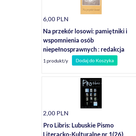
6,00 PLN
Na przekór losowi: pamiętniki i
wspomnienia osób
niepełnosprawnych : redakcja
Janusz Koniusz
Dodaj do Koszyka
1 produkt/y
2,00 PLN
Pro Libris: Lubuskie Pismo
Literacko-Kulturalne nr 1(26)