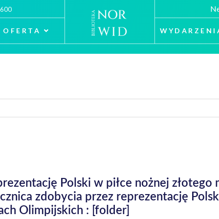
Ne
 600
OFERTA
WYDARZENI
prezentację Polski w piłce nożnej złotego
rocznica zdobycia przez reprezentację Pols
h Olimpijskich : [folder]