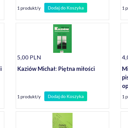
Dodaj do Koszyka
1 produkt/y
1 
5,00 PLN
4,
i
Kaziów Michał: Piętna miłości
Mi
pi
op
Dodaj do Koszyka
1 produkt/y
1 