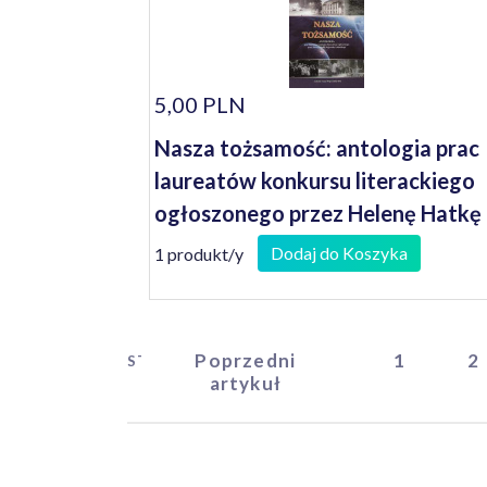
5,00 PLN
Nasza tożsamość: antologia prac
laureatów konkursu literackiego
ogłoszonego przez Helenę Hatkę
Wojewodę Lubuskiego
Dodaj do Koszyka
1 produkt/y
Poprzedni
1
2
START
artykuł