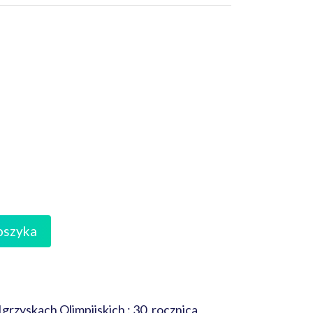
oszyka
grzyskach Olimpijskich : 30. rocznica