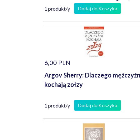
Naturschoneiten des Lebuser
Dodaj do Koszyka
1 produkt/y
Landes
6,00 PLN
Argov Sherry: Dlaczego mężczyźn
kochają zołzy
Dodaj do Koszyka
1 produkt/y