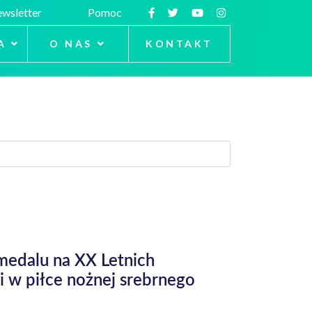
wsletter
Pomoc
A
O NAS
KONTAKT
 medalu na XX Letnich
ki w piłce nożnej srebrnego