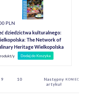
00 PLN
eć dziedzictwa kulturalnego:
elkopolska: The Network of
linary Heritage Wielkopolska
Dodaj do Koszyka
produkt/y
9
10
Następny
KONIEC
artykuł