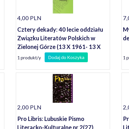
4,00 PLN
7,
Cztery dekady: 40 lecie oddziału
My
Związku Literatów Polskich w
de
Zielonej Górze (13 X 1961- 13 X
2001)
Dodaj do Koszyka
1 produkt/y
1 
2,00 PLN
2,
Pro Libris: Lubuskie Pismo
Pr
Literacko-Kulturalne nr 2(27)
Li