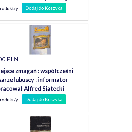
Dodaj do Koszyka
produkt/y
00 PLN
ejsce zmagań : współcześni
sarze lubuscy : informator
racował Alfred Siatecki
Dodaj do Koszyka
produkt/y