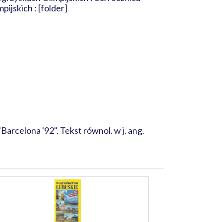
ijskich : [folder]
arcelona '92". Tekst równol. w j. ang.