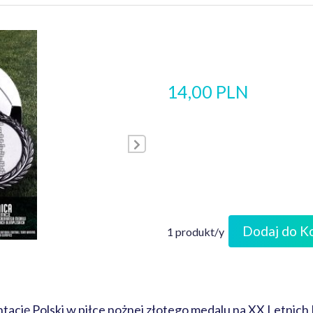
14,00 PLN
Dodaj do K
1 produkt/y
tację Polski w piłce nożnej złotego medalu na XX Letnich I