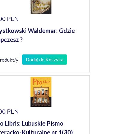
00 PLN
stkowski Waldemar: Gdzie
pczesz ?
Dodaj do Koszyka
produkt/y
00 PLN
o Libris: Lubuskie Pismo
teracko-Kulturalne nr 1(30)