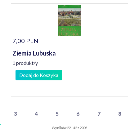
7,00 PLN
Ziemia Lubuska
1 produkt/y
Dodaj do Koszyka
3
4
5
6
7
8
Wyników 22 - 42 z 2008