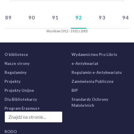
89
90
91
92
93
94
Wyników 1912 - 1932 z 2005
O bibliotece
Wydawnictwo Pro Libris
Nasze strony
e-Antykwariat
Regulaminy
Regulamin e-Antykwariatu
Projekty
Zamówienia Publiczne
Projekty Unijne
BIP
Dla Bibliotekarzy
Standardy Ochrony
Małoletnich
Program Erasmus+
RODO