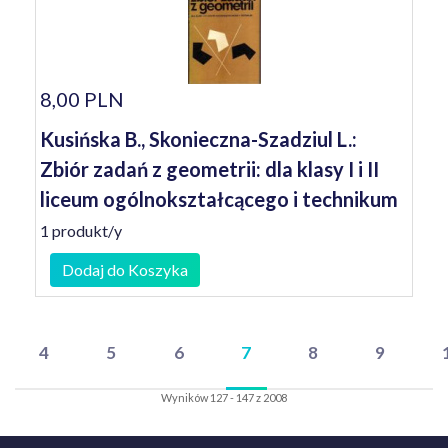
8,00 PLN
Kusińska B., Skonieczna-Szadziul L.:
Zbiór zadań z geometrii: dla klasy I i II
liceum ogólnokształcącego i technikum
1 produkt/y
Dodaj do Koszyka
4
5
6
7
8
9
Wyników 127 - 147 z 2008