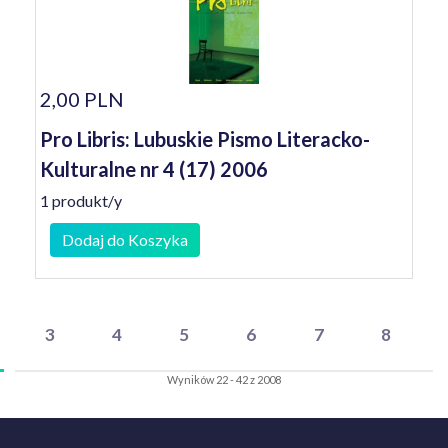
2,00 PLN
Pro Libris: Lubuskie Pismo Literacko-
Kulturalne nr 4 (17) 2006
1 produkt/y
Dodaj do Koszyka
3
4
5
6
7
8
Wyników 22 - 42 z 2008