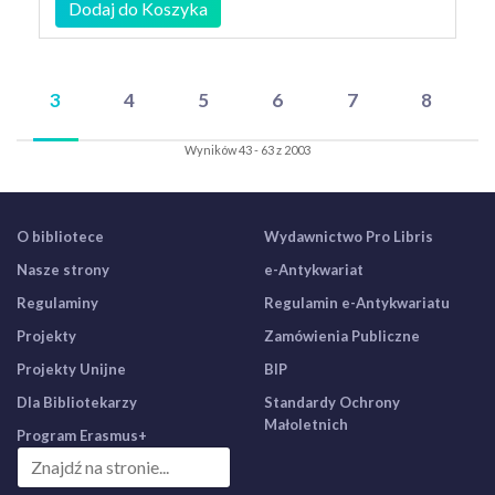
Dodaj do Koszyka
3
4
5
6
7
8
Wyników 43 - 63 z 2003
O bibliotece
Wydawnictwo Pro Libris
Nasze strony
e-Antykwariat
Regulaminy
Regulamin e-Antykwariatu
Projekty
Zamówienia Publiczne
Projekty Unijne
BIP
Dla Bibliotekarzy
Standardy Ochrony
Małoletnich
Program Erasmus+