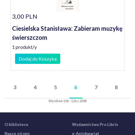
3,00 PLN
Ciesielska Stanisława: Zabieram muzykę
świerszczom
1 produkt/y
Dodaj do Koszyka
3
4
5
6
7
8
Wyników 106 - 126 z 2008
O bibliotece
Wydawnictwo Pro Libris
Nasze strony
e-Antykwariat