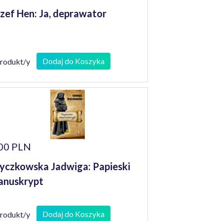
zef Hen: Ja, deprawator
Dodaj do Koszyka
produkt/y
00 PLN
yczkowska Jadwiga: Papieski
anuskrypt
Dodaj do Koszyka
produkt/y