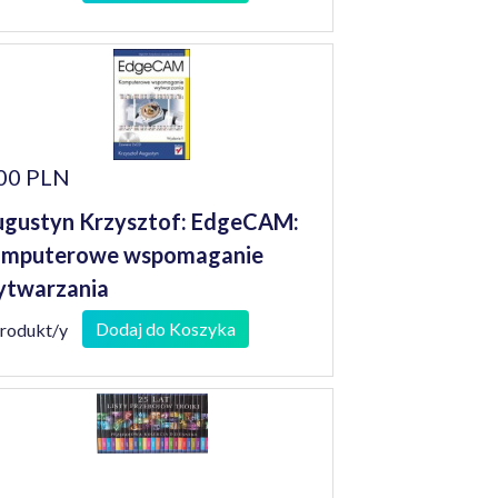
00 PLN
gustyn Krzysztof: EdgeCAM:
omputerowe wspomaganie
ytwarzania
Dodaj do Koszyka
produkt/y