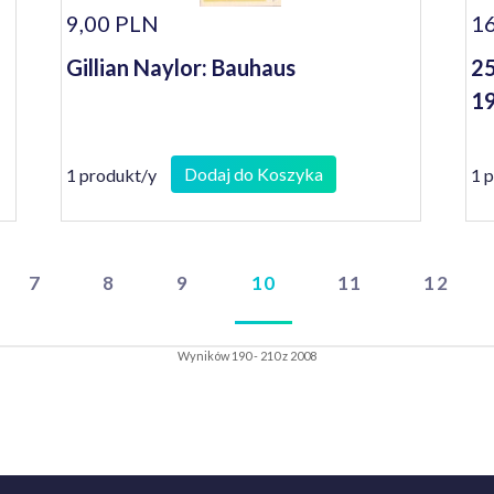
9,00 PLN
1
Gillian Naylor: Bauhaus
25
19
Dodaj do Koszyka
1 produkt/y
1 
7
8
9
10
11
12
Wyników 190 - 210 z 2008