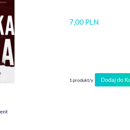
7,00 PLN
Dodaj do K
1 produkt/y
ment