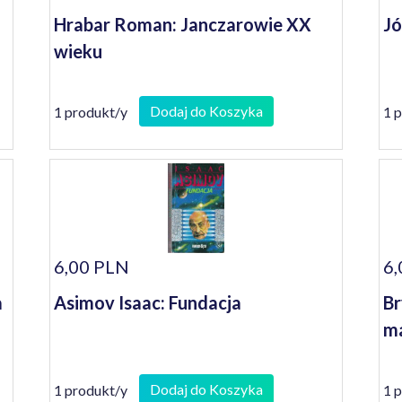
Hrabar Roman: Janczarowie XX
Jó
wieku
Dodaj do Koszyka
1 produkt/y
1 
6,00 PLN
6,
a
Asimov Isaac: Fundacja
Br
m
Dodaj do Koszyka
1 produkt/y
1 