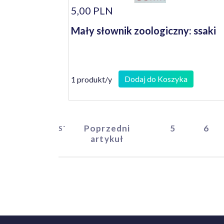
5,00 PLN
Mały słownik zoologiczny: ssaki
Dodaj do Koszyka
1 produkt/y
Poprzedni
5
6
START
artykuł