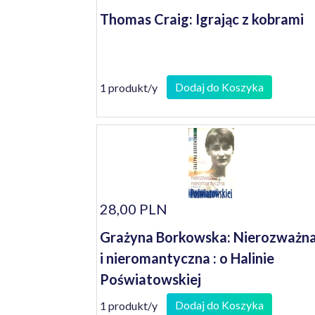
Thomas Craig: Igrając z kobrami
Dodaj do Koszyka
1 produkt/y
28,00 PLN
Grażyna Borkowska: Nierozważn
i nieromantyczna : o Halinie
Poświatowskiej
Dodaj do Koszyka
1 produkt/y