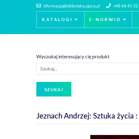
informacja@biblioteka.zgora.pl
+48 68 45 32
KATALOGI
E-NORWID
Wyszukaj interesujący cię produkt
SZUKAJ
Jeznach Andrzej: Sztuka życia 