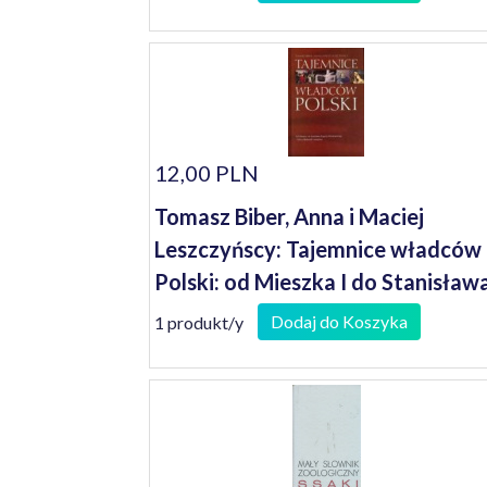
12,00 PLN
Tomasz Biber, Anna i Maciej
Leszczyńscy: Tajemnice władców
Polski: od Mieszka I do Stanisław
Augusta Poniatowskiego - fakty,
Dodaj do Koszyka
1 produkt/y
ciekawostki i anegdotyy