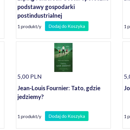
podstawy gospodarki
postindustrialnej
Dodaj do Koszyka
1 produkt/y
1 
5,00 PLN
5,
Jean-Louis Fournier: Tato, gdzie
Jo
jedziemy?
Dodaj do Koszyka
1 produkt/y
1 