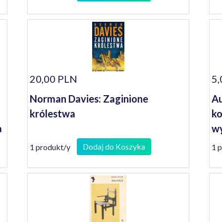
20,00 PLN
5,
Norman Davies: Zaginione
Au
królestwa
k
a
w
Dodaj do Koszyka
1 produkt/y
1 