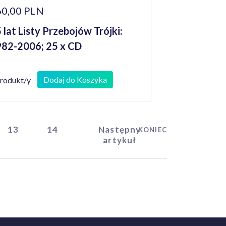
60,00 PLN
 lat Listy Przebojów Trójki:
82-2006; 25 x CD
Dodaj do Koszyka
produkt/y
13
14
Następny
KONIEC
artykuł