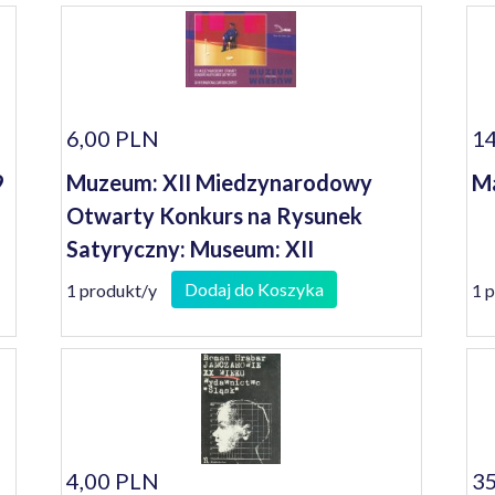
6,00 PLN
14
9
Muzeum: XII Miedzynarodowy
Ma
Otwarty Konkurs na Rysunek
Satyryczny: Museum: XII
International Cartoon Contest
Dodaj do Koszyka
1 produkt/y
1 
4,00 PLN
35