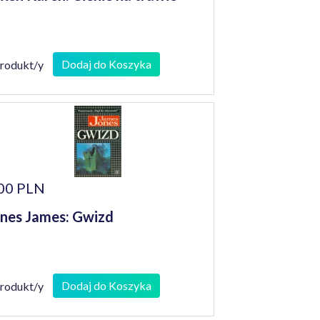
Dodaj do Koszyka
produkt/y
00 PLN
nes James: Gwizd
Dodaj do Koszyka
produkt/y