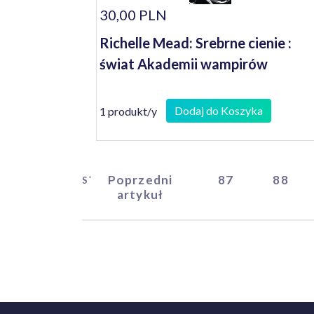
30,00 PLN
Richelle Mead: Srebrne cienie :
świat Akademii wampirów
Dodaj do Koszyka
1 produkt/y
Poprzedni
87
88
START
artykuł