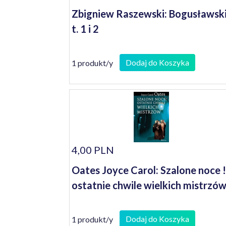
Zbigniew Raszewski: Bogusławsk
t. 1 i 2
Dodaj do Koszyka
1 produkt/y
4,00 PLN
Oates Joyce Carol: Szalone noce !
ostatnie chwile wielkich mistrzó
Dodaj do Koszyka
1 produkt/y