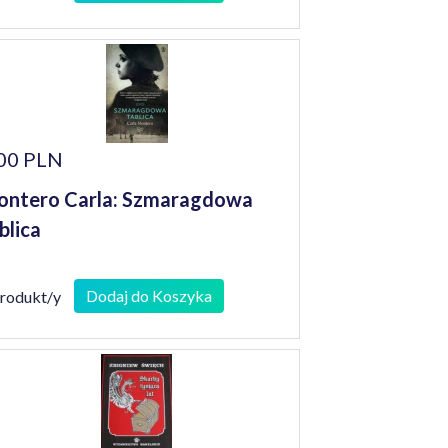
00 PLN
ntero Carla: Szmaragdowa
blica
Dodaj do Koszyka
produkt/y