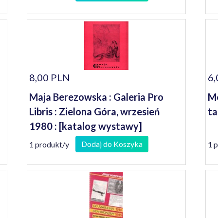
8,00 PLN
6,
Maja Berezowska : Galeria Pro
Mo
Libris : Zielona Góra, wrzesień
ta
1980 : [katalog wystawy]
Dodaj do Koszyka
1 produkt/y
1 