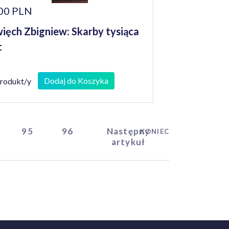
00 PLN
ięch Zbigniew: Skarby tysiąca
t
Dodaj do Koszyka
produkt/y
95
96
Następny
KONIEC
artykuł