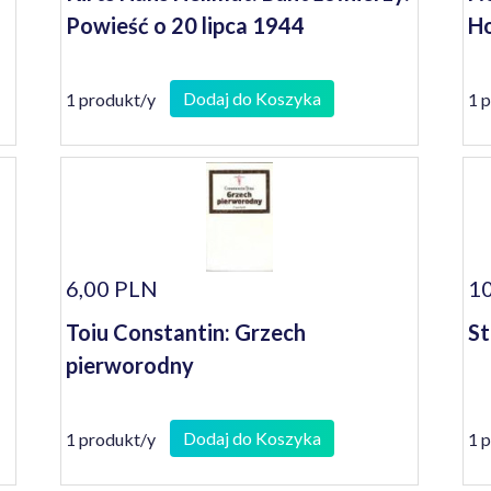
Powieść o 20 lipca 1944
Ho
Dodaj do Koszyka
1 produkt/y
1 
6,00 PLN
10
Toiu Constantin: Grzech
St
pierworodny
Dodaj do Koszyka
1 produkt/y
1 