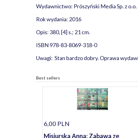
Wydawnictwo: Prószyński Media Sp. z o.o.
Rok wydania: 2016
Opis: 380, [4] s.; 21 cm.
ISBN 978-83-8069-318-0
Uwagi: Stan bardzo dobry. Oprawa wydawni
Best sellers
6,00 PLN
Misiurska Anna: Zabawa ze