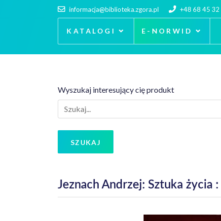
informacja@biblioteka.zgora.pl
+48 68 45 32
KATALOGI
E-NORWID
Wyszukaj interesujący cię produkt
SZUKAJ
Jeznach Andrzej: Sztuka życia 