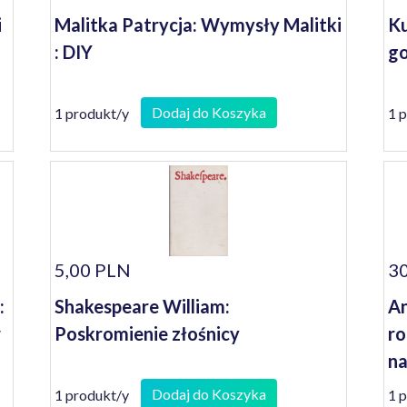
i
Malitka Patrycja: Wymysły Malitki
Ku
: DIY
go
Dodaj do Koszyka
1 produkt/y
1 
5,00 PLN
30
:
Shakespeare William:
An
w
Poskromienie złośnicy
ro
na
Dodaj do Koszyka
1 produkt/y
1 