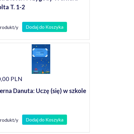
lta T. 1-2
Dodaj do Koszyka
produkt/y
,00 PLN
erna Danuta: Uczę (się) w szkole
Dodaj do Koszyka
produkt/y