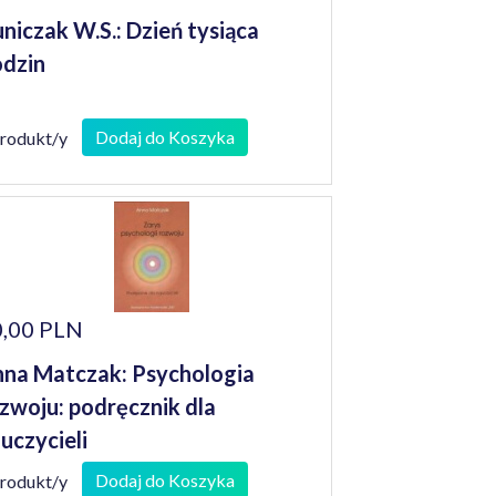
niczak W.S.: Dzień tysiąca
dzin
Dodaj do Koszyka
produkt/y
,00 PLN
na Matczak: Psychologia
zwoju: podręcznik dla
uczycieli
Dodaj do Koszyka
produkt/y