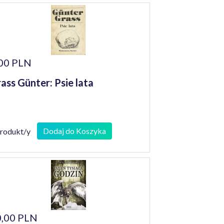
00 PLN
ass Günter: Psie lata
Dodaj do Koszyka
produkt/y
,00 PLN