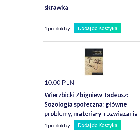
skrawka
Dodaj do Koszyka
1 produkt/y
10,00 PLN
Wierzbicki Zbigniew Tadeusz:
Sozologia społeczna: główne
problemy, materiały, rozwiązania
Dodaj do Koszyka
1 produkt/y