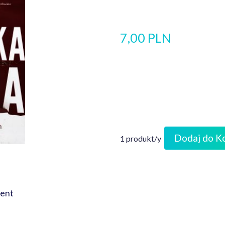
7,00 PLN
Dodaj do K
1 produkt/y
ment