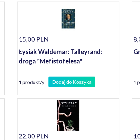
15,00 PLN
8,
Łysiak Waldemar: Talleyrand:
Gr
droga "Mefistofelesa"
Dodaj do Koszyka
1 produkt/y
1 
22,00 PLN
10