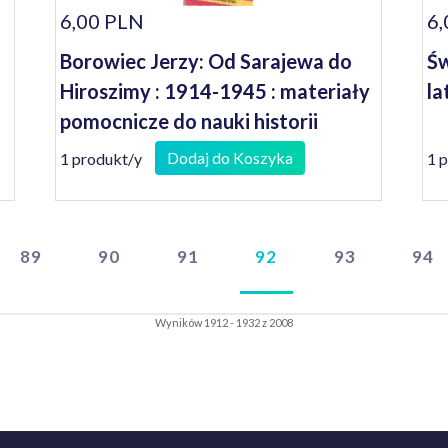
6,00 PLN
6,
Borowiec Jerzy: Od Sarajewa do
Św
Hiroszimy : 1914-1945 : materiały
la
pomocnicze do nauki historii
Dodaj do Koszyka
1 produkt/y
1 
89
90
91
92
93
94
Wyników 1912 - 1932 z 2008