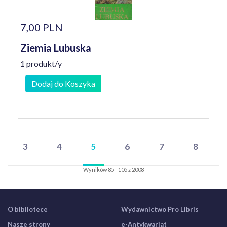
7,00 PLN
Ziemia Lubuska
1 produkt/y
Dodaj do Koszyka
3
4
5
6
7
8
Wyników 85 - 105 z 2008
O bibliotece
Wydawnictwo Pro Libris
Nasze strony
e-Antykwariat