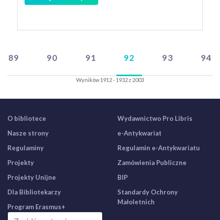
89
90
91
92
93
94
Wyników 1912 - 1932 z 2003
O bibliotece
Wydawnictwo Pro Libris
Nasze strony
e-Antykwariat
Regulaminy
Regulamin e-Antykwariatu
Projekty
Zamówienia Publiczne
Projekty Unijne
BIP
Dla Bibliotekarzy
Standardy Ochrony
Małoletnich
Program Erasmus+